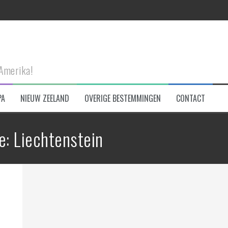
n Connemara NP
-Amerika!
PA
NIEUW ZEELAND
OVERIGE BESTEMMINGEN
CONTACT
eken!
e: Liechtenstein
et!
tad te bezoeken!