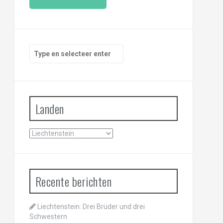
i
l
a
d
r
Zoeken
e
naar:
s
Landen
Landen
Recente berichten
Liechtenstein: Drei Brüder und drei
Schwestern