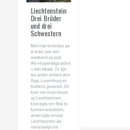
Ons avontuur in Albanië!
Liechtenstein:
Reisfilmpje binnenland van Colombia
Drei Brüder
Reisfilmpje Caribisch Colombia!
und drei
Schwestern
New York! Concrete jungle where dreams
Reisfilmpje Panama!
Met mijn broertjes ga
ik ieder jaar een
Ciao ciao principessa! Terugblik op de vij
weekend op pad.
Als verjaardagscadea
One day in Chicago, the Windy City!
u aan elkaar. Zo zijn
we ander andere al in
Landschaftspark Duisburg: waar industrie
Riga, Luxemburg en
Koblenz geweest. Dit
Liefs uit Londen…
keer viel onze keuze
op Liechtenstein.
Schaapjes tellen in Bristol!
Enerzijds om flink te
kunnen wandelen,
Carnaval in Rio de Janeiro én Oeteldonk!
anderzijds omdat
Liechtenstein als
Oh Rio, Cidade Maravilhosa!
ministaatje me