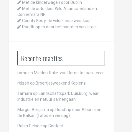
Met de kinderwagen door Dublin
Met de auto door Wild Atlantic Ierland en
Connemara NP
County Kerry, de wilde Ierse westkust!
Roadtrippen door het noorden van Israël
Recente reacties
rome
op
Midden-Italië: van Rome tot aan Lecce
reizen
op
Broertjesweekend Koblenz
Tamara op
Landschaftspark Duisburg: waar
industrie en natuur samengaan..
Margot Bergsma op
Roadtrip door Albanië en
de Balkan (foto’s en verslag)
Robin Gelade op
Contact