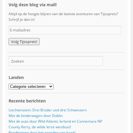
Volg deze blog via mail!
Altijd op de hoogte blijven van de laatste avonturen van Tijsopreis?
Schrijf je dan in!
E
-
m
a
i
l
a
d
r
Landen
e
s
Landen
Recente berichten
Liechtenstein: Drei Brüder und drei Schwestern
Met de kinderwagen door Dublin
Met de auto door Wild Atlantic Ierland en Connemara NP
County Kerry, de wilde Ierse westkust!
Roadtrippen door het noorden van Israël