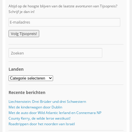
Altijd op de hoogte blijven van de laatste avonturen van Tijsopreis?
Schrijf je dan in!
E
-
m
a
i
l
a
d
r
Landen
e
s
Landen
Recente berichten
Liechtenstein: Drei Brüder und drei Schwestern
Met de kinderwagen door Dublin
Met de auto door Wild Atlantic Ierland en Connemara NP
County Kerry, de wilde Ierse westkust!
Roadtrippen door het noorden van Israël