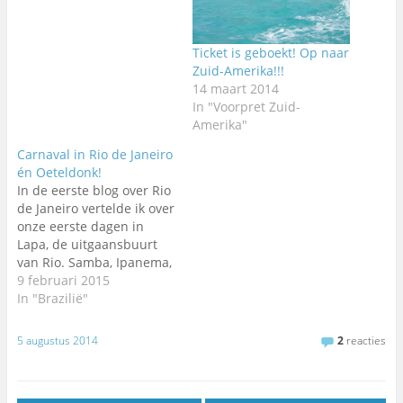
Ticket is geboekt! Op naar
Zuid-Amerika!!!
14 maart 2014
In "Voorpret Zuid-
Amerika"
Carnaval in Rio de Janeiro
én Oeteldonk!
In de eerste blog over Rio
de Janeiro vertelde ik over
onze eerste dagen in
Lapa, de uitgaansbuurt
van Rio. Samba, Ipanema,
favela en Maracanã
9 februari 2015
waren zomaar wat zaken
In "Brazilië"
die we meegemaakt
hebben. Deze blog gaat
5 augustus 2014
2
reacties
over Santa Teresa. Dit ligt
tegen Lapa aan boven op
de berg. Een erg…