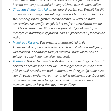
indrukwekkende watervallen.
De Braziliaanse zijde staat vooral
bekend om zijn panoramische vergezichten over de watervallen.
C
hapada-diamantina
NP
: In het noord-oosten van Brazilië ligt dit
nationale park. Bergen die uit de groene wildernis vanuit het niks
steil omhoog rijzen, grotten met helderblauw water en hoge
watervallen. Het stadje Lençois is het perfecte vertrekpunt om het
park te verkennen. In dit nationale park vind je ook verstopte
meertjes en natuurlijke glijbanen, zoals bijvoorbeeld bij Riberão do
Meio.
Mamirauá Reserve
: Een prachtig natuurgebied in de
Amazonebekken, waar vele vele dieren leven. Zoetwater dolfijnen,
kaaimannen, doodhoofdsaapjes etcetera. Maar vooral ook de
zeldzame
Uakari aap, die alleen hier leeft.
Pantanal
: Niet zo beroemd als de Amazone, maar dit gebied wordt
ook wel de ecologische parel van Brazilië genoemd en is de beste
plek in Zuid-Amerika om wild te spotten. In de regentijd staat 80%
van dit gebied onder water, maar in juli is het kurkdroog. Door het
ritme van de rivieren is het gebied vrijwel onbewoond door
mensen. Maar er leven dus des te meer dieren.