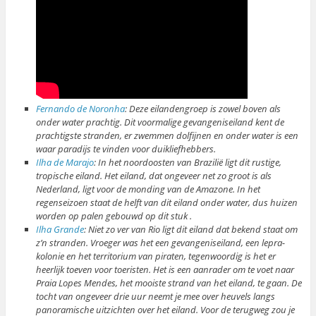
Fernando de Noronha
: Deze eilandengroep is zowel boven als
onder water prachtig. Dit voormalige gevangeniseiland kent de
prachtigste stranden, er zwemmen dolfijnen en onder water is een
waar paradijs te vinden voor duikliefhebbers.
Ilha de Marajo
: In het noordoosten van Brazilië ligt dit rustige,
tropische eiland. Het eiland, dat ongeveer net zo groot is als
Nederland, ligt voor de monding van de Amazone. In het
regenseizoen staat de helft van dit eiland onder water, dus huizen
worden op palen gebouwd op dit stuk .
Ilha Grande
: Niet zo ver van Rio ligt dit eiland dat bekend staat om
z’n stranden. Vroeger was het een gevangeniseiland, een lepra-
kolonie en het territorium van piraten, tegenwoordig is het er
heerlijk toeven voor toeristen. Het is een aanrader om te voet naar
Praia Lopes Mendes, het mooiste strand van het eiland, te gaan. De
tocht van ongeveer drie uur neemt je mee over heuvels langs
panoramische uitzichten over het eiland. Voor de terugweg zou je