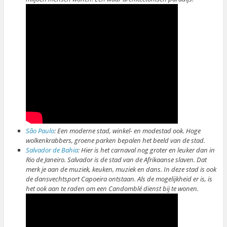
São Paulo
: Een moderne stad, winkel- en modestad ook. Hoge
wolkenkrabbers, groene parken bepalen het beeld van de stad.
Salvador de Bahia
: Hier is het carnaval nog groter en leuker dan in
Rio de Janeiro. Salvador is de stad van de Afrikaanse slaven. Dat
merk je aan de muziek, keuken, muziek en dans. In deze stad is ook
de dansvechtsport Capoeira ontstaan. Als de mogelijkheid er is, is
het ook aan te raden om een Candomblé dienst bij te wonen.