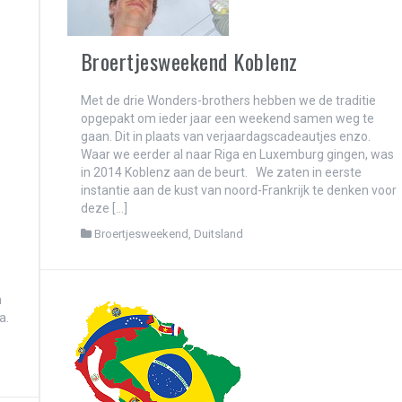
Broertjesweekend Koblenz
 are made of…
Met de drie Wonders-brothers hebben we de traditie
opgepakt om ieder jaar een weekend samen weg te
gaan. Dit in plaats van verjaardagscadeautjes enzo.
Waar we eerder al naar Riga en Luxemburg gingen, was
f mooiste trips met de MiTo!
in 2014 Koblenz aan de beurt. We zaten in eerste
instantie aan de kust van noord-Frankrijk te denken voor
deze […]
Broertjesweekend
,
Duitsland
 en natuur samengaan..
n
a.