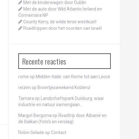
Met de kinderwagen door Dublin
Met de auto door Wild Atlantic Ierland en
Connemara NP
County Kerry, de wilde Ierse westkust!
Roadtrippen door het noorden van Israël
Recente reacties
rome
op
Midden-Italië: van Rome tot aan Lecce
reizen
op
Broertjesweekend Koblenz
Tamara op
Landschaftspark Duisburg: waar
industrie en natuur samengaan..
Margot Bergsma op
Roadtrip door Albanië en
de Balkan (foto’s en verslag)
Robin Gelade op
Contact