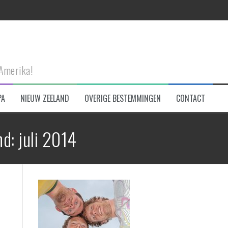
n Connemara NP
-Amerika!
PA
NIEUW ZEELAND
OVERIGE BESTEMMINGEN
CONTACT
eken!
d: juli 2014
et!
tad te bezoeken!