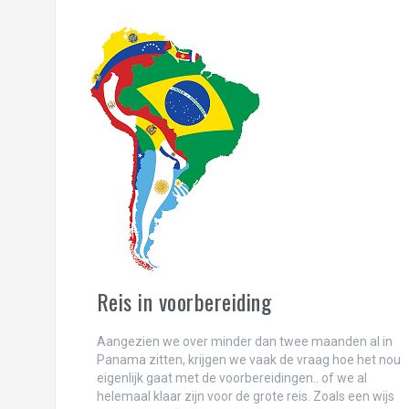
Paradijselijk Paraty (of Pa’nat’y?)
Het monster Sao Paulo
Iguazú: daar zagen we heel veel water val
Te amamos, Buenos Aires (deel 2)…
We <3 Buenos Aires, deel 1
Hoe we onze tanden in Uruguay hebben g
Puerto Madryn-guïn
Ushuaia: niet het einde van de wereld!
Reis in voorbereiding
Perito Moreno: waar we t ijs bewonderen!
Patagonieuwjaar in Torres del Paine!
Aangezien we over minder dan twee maanden al in
Panama zitten, krijgen we vaak de vraag hoe het nou
Kerst in Pucón: de boom in, de vulkaan op 
eigenlijk gaat met de voorbereidingen.. of we al
helemaal klaar zijn voor de grote reis. Zoals een wijs