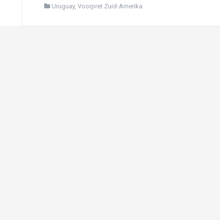
Uruguay
,
Voorpret Zuid-Amerika
lca Canyon
de lucht zweven
nis aan Lonesome George
h
Isla San Cristóbal