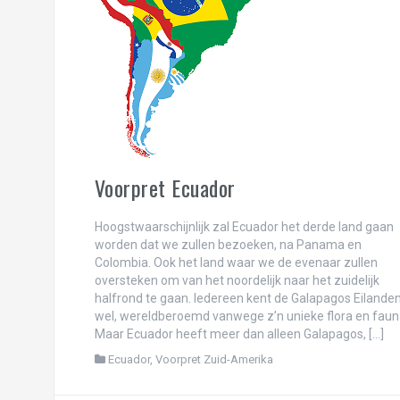
Ons avontuur in Albanië!
Reisfilmpje binnenland van Colombia
Reisfilmpje Caribisch Colombia!
New York! Concrete jungle where dreams
Reisfilmpje Panama!
Ciao ciao principessa! Terugblik op de vij
Voorpret Ecuador
One day in Chicago, the Windy City!
Hoogstwaarschijnlijk zal Ecuador het derde land gaan
Landschaftspark Duisburg: waar industrie
worden dat we zullen bezoeken, na Panama en
Colombia. Ook het land waar we de evenaar zullen
Liefs uit Londen…
oversteken om van het noordelijk naar het zuidelijk
halfrond te gaan. Iedereen kent de Galapagos Eilande
Schaapjes tellen in Bristol!
wel, wereldberoemd vanwege z’n unieke flora en faun
Maar Ecuador heeft meer dan alleen Galapagos, […]
Carnaval in Rio de Janeiro én Oeteldonk!
Ecuador
,
Voorpret Zuid-Amerika
Oh Rio, Cidade Maravilhosa!