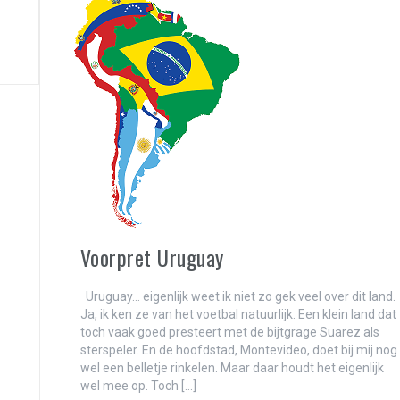
en Malbec
sation!”
izen over een andere planeet?
?
Voorpret Uruguay
Uruguay… eigenlijk weet ik niet zo gek veel over dit land.
e dol-fijn!)
Ja, ik ken ze van het voetbal natuurlijk. Een klein land dat
toch vaak goed presteert met de bijtgrage Suarez als
iderman
sterspeler. En de hoofdstad, Montevideo, doet bij mij nog
wel een belletje rinkelen. Maar daar houdt het eigenlijk
wel mee op. Toch […]