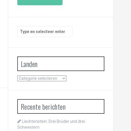
i
l
a
d
r
Zoeken
e
naar:
s
Landen
Landen
Recente berichten
Liechtenstein: Drei Brüder und drei
Schwestern