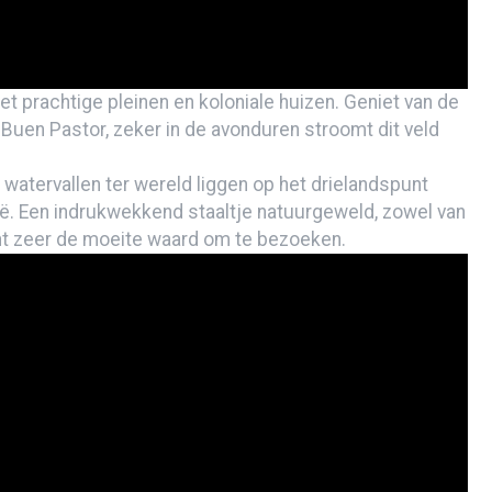
sation!”
izen over een andere planeet?
?
t prachtige pleinen en koloniale huizen. Geniet van de
 Buen Pastor, zeker in de avonduren stroomt dit veld
e dol-fijn!)
 watervallen ter wereld liggen op het drielandspunt
iderman
ië. Een indrukwekkend staaltje natuurgeweld, zowel van
ant zeer de moeite waard om te bezoeken.
lca Canyon