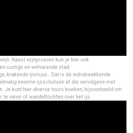
de lucht zweven
nis aan Lonesome George
h
Isla San Cristóbal
 wijn. Naast wijnproeven kun je hier ook
en rustige en welvarende stad.
oge, krakende ijsmuur… Dat is de indrukwekkende
egelmatig enorme ijsschotsen af die vervolgens met
. Je kunt hier diverse tours boeken, bijvoorbeeld om
 te varen of wandeltochten over het ijs.