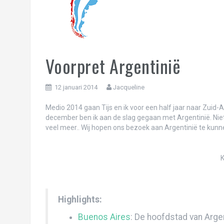
Ciao ciao principessa! Terugblik op de vij
One day in Chicago, the Windy City!
Landschaftspark Duisburg: waar industrie
Liefs uit Londen…
Voorpret Argentinië
Schaapjes tellen in Bristol!
12 januari 2014
Jacqueline
Carnaval in Rio de Janeiro én Oeteldonk!
Medio 2014 gaan Tijs en ik voor een half jaar naar Zuid-A
Oh Rio, Cidade Maravilhosa!
december ben ik aan de slag gegaan met Argentinië. Nie
veel meer.. Wij hopen ons bezoek aan Argentinië te kun
Paradijselijk Paraty (of Pa’nat’y?)
Het monster Sao Paulo
K
Iguazú: daar zagen we heel veel water val
Te amamos, Buenos Aires (deel 2)…
Highlights:
We <3 Buenos Aires, deel 1
Buenos Aires
: De hoofdstad van Arge