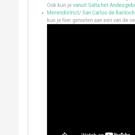
Voorpret Bolivia
Ook kun je
vanuit Salta het Andesgeb
Filmpje roadtrip Balkan & Albanië
Merendistrict
/
San Carlos de Bariloc
kun je hier genieten aan een van de v
Lille: verslag en foto’s!
Reisfilmpje Vilnius!
Vilnius: verslag en foto’s!
Istanbul: verslag en foto’s!
Roadtrip Oekraïne (foto’s en verslag)
Filmpje roadtrip Oekraïne
Marrakech: verslag en filmpje
Kroatië
Broertjesweekend Riga: “Tik ‘m RIGAan!”
MithimmelfahrtzumBerlin