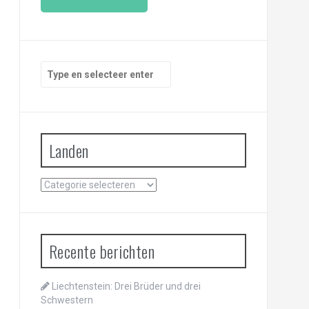
i
l
a
d
r
Zoeken
e
naar:
s
Landen
Landen
Recente berichten
Liechtenstein: Drei Brüder und drei
Schwestern