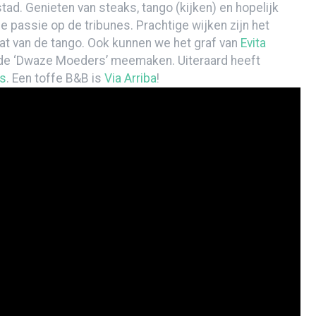
ad. Genieten van steaks, tango (kijken) en hopelijk
ezet
 passie op de tribunes. Prachtige wijken zijn het
at van de tango. Ook kunnen we het graf van
Evita
de ‘Dwaze Moeders’ meemaken. Uiteraard heeft
s
. Een toffe B&B is
Via Arriba
!
en het vliegtuig uit…
en Malbec