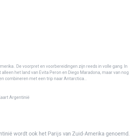
f mooiste trips met de MiTo!
 en natuur samengaan..
merika.. De voorpret en voorbereidingen zijn reeds in volle gang. In
t alleen het land van Evita Peron en Diego Maradona, maar van nog
nen combineren met een trip naar Antarctica…
aart Argentinië
len
ntinië wordt ook het Parijs van Zuid-Amerika genoemd.