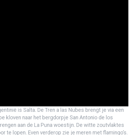
& foto’s
g & foto’s
!
s en verslag)
ntinië is Salta. De Tren a las Nubes brengt je via een
pe kloven naar het bergdorpje San Antonio de los
engen aan de La Puna woestijn. De witte zoutvlaktes
or te lopen. Even verderop zie je meren met flamingo’s.