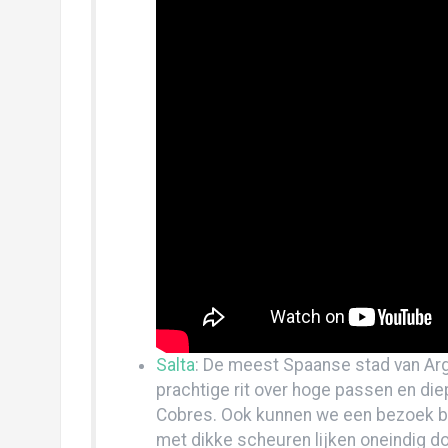
Voorpret Peru
Voorpret Panama
Wales: Pembrokeshire & Cardiff: verslag 
Wales – Snowdonia National Park: versla
Heidelberg: verslag en foto’s!
Voorpret Chili
Ticket is geboekt! Op naar Zuid-Amerika!!
Roadtrip door Albanië en de Balkan (foto’
Voorpret Colombia
Salta
: De meest Spaanse stad van Arge
Voorpret Argentinië
prachtige rit over hoge passen en die
Naar Ohio met Sogeti
Cobres. Ook kunnen we een bezoek br
met dikke scheuren lijken oneindig do