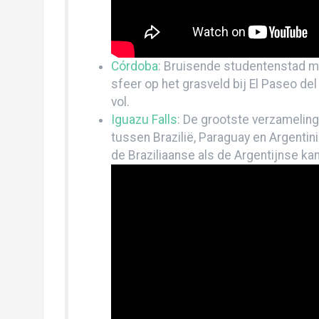
Uitsteakend Salta: “welcome back to civili
Op weg naar Atacama… of toch gewoon re
Salar de Uyuni: zou’t gezichtsbedrog zijn
Córdoba
: Bruisende studentenstad me
Sucre: Jacq op reis, zonder Tijs!
sfeer op het grasveld bij El Paseo del
vol.
Voor Pampas in de jungle (en dat vonden w
Iguazu Falls
: De grootste verzameling
La Paz: lamafoetussen, zebra’s en een sp
tussen Brazilië, Paraguay en Argentin
de Braziliaanse als de Argentijnse k
Daar aan de Copa… Copacabana
Door de Sacred Valley naar Machu Picchu
Cusco, de navel van de wereld!
Arequipa: culinair genieten, condors & Co
Zandhappen in Huacachina
2000 kilometer onderweg naar Lima