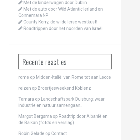
Met de kinderwagen door Dublin
Met de auto door Wild Atlantic Ierland en
Connemara NP
County Kerry, de wilde Ierse westkust!
Roadtrippen door het noorden van Israël
Recente reacties
rome
op
Midden-Italië: van Rome tot aan Lecce
reizen
op
Broertjesweekend Koblenz
Tamara op
Landschaftspark Duisburg: waar
industrie en natuur samengaan..
Margot Bergsma op
Roadtrip door Albanië en
de Balkan (foto’s en verslag)
Robin Gelade op
Contact