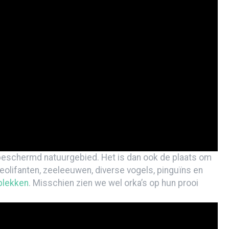
aribbean
s beschermd natuurgebied. Het is dan ook de plaats om
eeolifanten, zeeleeuwen, diverse vogels, pinguïns en
lekken
. Misschien zien we wel orka’s op hun prooi