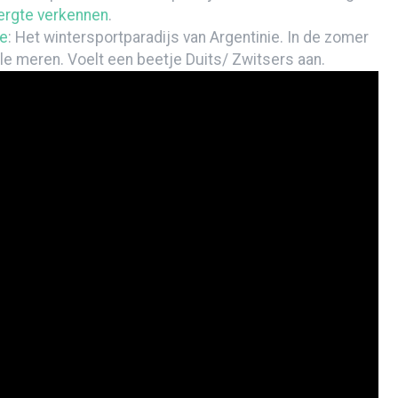
ergte verkennen
.
he
: Het wintersportparadijs van Argentinie. In de zomer
ele meren. Voelt een beetje Duits/ Zwitsers aan.