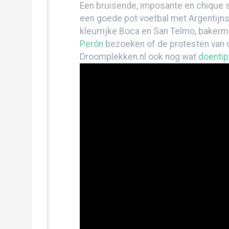
Een bruisende, imposante en chique st
Hoe we onze tanden in Uruguay hebben g
een goede pot voetbal met Argentijnse
Puerto Madryn-guïn
kleurrijke Boca en San Telmo, bakerm
Perón
bezoeken of de protesten van 
Ushuaia: niet het einde van de wereld!
Droomplekken.nl ook nog wat
doentip
Perito Moreno: waar we t ijs bewonderen!
Patagonieuwjaar in Torres del Paine!
Kerst in Pucón: de boom in, de vulkaan op 
Feliz navidad!
Oh Valparaíso, met je ongekamde haren!
Santiago with legs
Genieten met volle teugen van Mendoza 
Córdoba