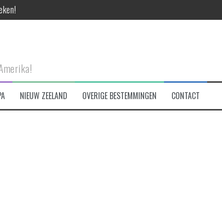
eken!
et!
-Amerika!
PA
NIEUW ZEELAND
OVERIGE BESTEMMINGEN
CONTACT
tad te bezoeken!
 are made of…