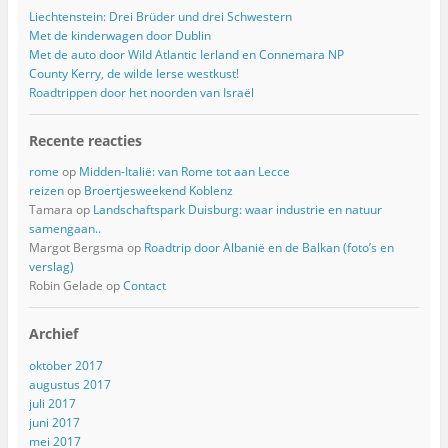
Liechtenstein: Drei Brüder und drei Schwestern
Met de kinderwagen door Dublin
Met de auto door Wild Atlantic Ierland en Connemara NP
County Kerry, de wilde Ierse westkust!
Roadtrippen door het noorden van Israël
Recente reacties
rome
op
Midden-Italië: van Rome tot aan Lecce
reizen
op
Broertjesweekend Koblenz
Tamara
op
Landschaftspark Duisburg: waar industrie en natuur
samengaan..
Margot Bergsma
op
Roadtrip door Albanië en de Balkan (foto’s en
verslag)
Robin Gelade
op
Contact
Archief
oktober 2017
augustus 2017
juli 2017
juni 2017
mei 2017