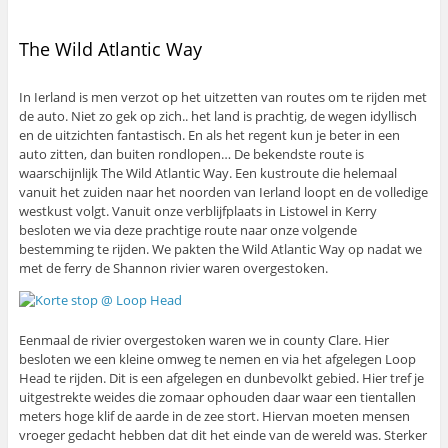
The Wild Atlantic Way
In Ierland is men verzot op het uitzetten van routes om te rijden met
de auto. Niet zo gek op zich.. het land is prachtig, de wegen idyllisch
en de uitzichten fantastisch. En als het regent kun je beter in een
auto zitten, dan buiten rondlopen… De bekendste route is
waarschijnlijk The Wild Atlantic Way. Een kustroute die helemaal
vanuit het zuiden naar het noorden van Ierland loopt en de volledige
westkust volgt. Vanuit onze verblijfplaats in Listowel in Kerry
besloten we via deze prachtige route naar onze volgende
bestemming te rijden. We pakten the Wild Atlantic Way op nadat we
met de ferry de Shannon rivier waren overgestoken.
Eenmaal de rivier overgestoken waren we in county Clare. Hier
besloten we een kleine omweg te nemen en via het afgelegen Loop
Head te rijden. Dit is een afgelegen en dunbevolkt gebied. Hier tref je
uitgestrekte weides die zomaar ophouden daar waar een tientallen
meters hoge klif de aarde in de zee stort. Hiervan moeten mensen
vroeger gedacht hebben dat dit het einde van de wereld was. Sterker