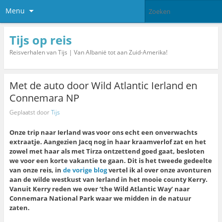
Menu
Tijs op reis
Reisverhalen van Tijs | Van Albanië tot aan Zuid-Amerika!
Met de auto door Wild Atlantic Ierland en
Connemara NP
Geplaatst door
Tijs
Onze trip naar Ierland was voor ons echt een onverwachts
extraatje. Aangezien Jacq nog in haar kraamverlof zat en het
zowel met haar als met Tirza ontzettend goed gaat, besloten
we voor een korte vakantie te gaan. Dit is het tweede gedeelte
van onze reis, in
de vorige blog
vertel ik al over onze avonturen
aan de wilde westkust van Ierland in het mooie county Kerry.
Vanuit Kerry reden we over ‘the Wild Atlantic Way’ naar
Connemara National Park waar we midden in de natuur
zaten.