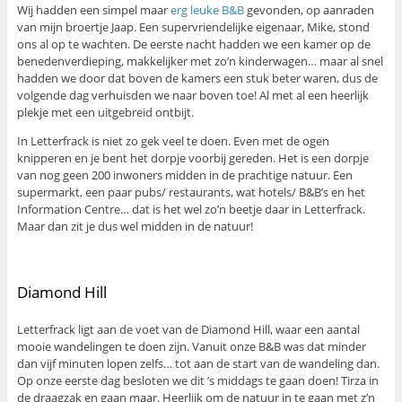
Wij hadden een simpel maar
erg leuke B&B
gevonden, op aanraden
van mijn broertje Jaap. Een supervriendelijke eigenaar, Mike, stond
ons al op te wachten. De eerste nacht hadden we een kamer op de
benedenverdieping, makkelijker met zo’n kinderwagen… maar al snel
hadden we door dat boven de kamers een stuk beter waren, dus de
volgende dag verhuisden we naar boven toe! Al met al een heerlijk
plekje met een uitgebreid ontbijt.
In Letterfrack is niet zo gek veel te doen. Even met de ogen
knipperen en je bent het dorpje voorbij gereden. Het is een dorpje
van nog geen 200 inwoners midden in de prachtige natuur. Een
supermarkt, een paar pubs/ restaurants, wat hotels/ B&B’s en het
Information Centre… dat is het wel zo’n beetje daar in Letterfrack.
Maar dan zit je dus wel midden in de natuur!
Diamond Hill
Letterfrack ligt aan de voet van de Diamond Hill, waar een aantal
mooie wandelingen te doen zijn. Vanuit onze B&B was dat minder
dan vijf minuten lopen zelfs… tot aan de start van de wandeling dan.
Op onze eerste dag besloten we dit ’s middags te gaan doen! Tirza in
de draagzak en gaan maar. Heerlijk om de natuur in te gaan met z’n