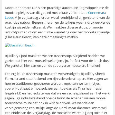
Door Connemara NP is een prachtige autoroute uitgestippeld die de
mooiste plekjes van dit gebied met elkaar verbindt, de
Connemara
Loop
. Mijn verjaardag vierden we al rondrijdend en genietend van de
prachtige natuur. Bergen, meren en de telkens weer indrukwekkende
kustlijn wisselden elkaar af. We maakten diverse stops, bij mooie
uitzichtpunten of om een flinke wandeling over het mooiste strandje
(Glassilaun Beach) van deze omgeving te maken.
Bij Killary Fjord maakten we een tussenstop. Al rijdend hadden we
gezien dat hier veel mosselkwekerijen zijn. Perfect voor de lunch dus!
We genoten hier samen van de superverse mosselen. Smullen!
Een erg leuke tussenstop maakten we vervolgens bij Killary Sheep
Farm. Ierland staat bekend om zijn vele vele schapen. Hier zagen we
hoe ze traditioneel geschoren werden, mochten we lammetjes
voeren (dat gaat er nog gulziger aan toe dan als Tirza haar flesje
leegdrinkt) en het leukste was dat we een schaapshond aan het werk
zagen. Erg indrukwekkend hoe de hond de schapen via een mooie
toeristische route het hok in wist te drijven. We wandelden
vervolgens nog een stukje langs de Fjord, maar daarmee kwam wel
een einde aan de (verjaar)dag.. de mosselen waren bij Jacq toch niet