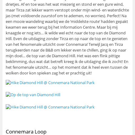
drietjes. Af en toe was het wat miezerig en stond er een gure wind,
maar Tirza zat lekker warm verstopt onder mijn wind- en waterdichte
jas (met voldoende zuurstof om te ademen, no worries). Perfect! Na
een mooie wandeling waarbij we de ‘middelste route’ hadden gepakt
kwamen we weer terug bij het Information Centre. Maar bij mij
knaagde er nog iets… ik wilde wel echt naar de top van de Diamond
Hill. Even de uitdaging zonder Tirza en op naar de top en te genieten
van het fenomenale uitzicht over Connemara! Terwijl Jacq en Tirza
terugkeerden naar de B&B om lekker even te chillen, ging ik op naar
mijn doel… de top van de Diamond Hill. Het was een flink pittige
beklimming, dus wat dat betreft kreeg ik de uitdaging die ik zocht! En
het fenomenale uitzicht… op het moment dat ik heel even tussen de
wolken door kon spieken zag het er prachtig uit!
Connemara Loop