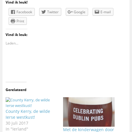
Vind ik leuk!
Facebook
Twitter
Google
E-mail
Print
Vind ik leuk:
Laden…
Gerelateerd
County Kerry, de wilde
Ierse westkust!
30 juli 2017
In "Ierland"
Met de kinderwagen door