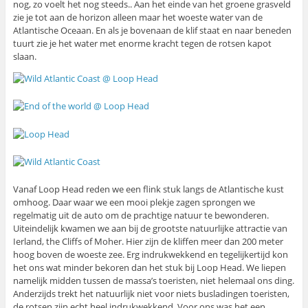
nog, zo voelt het nog steeds.. Aan het einde van het groene grasveld
zie je tot aan de horizon alleen maar het woeste water van de
Atlantische Oceaan. En als je bovenaan de klif staat en naar beneden
tuurt zie je het water met enorme kracht tegen de rotsen kapot
slaan.
Vanaf Loop Head reden we een flink stuk langs de Atlantische kust
omhoog. Daar waar we een mooi plekje zagen sprongen we
regelmatig uit de auto om de prachtige natuur te bewonderen.
Uiteindelijk kwamen we aan bij de grootste natuurlijke attractie van
Ierland, the Cliffs of Moher. Hier zijn de kliffen meer dan 200 meter
hoog boven de woeste zee. Erg indrukwekkend en tegelijkertijd kon
het ons wat minder bekoren dan het stuk bij Loop Head. We liepen
namelijk midden tussen de massa’s toeristen, niet helemaal ons ding.
Anderzijds trekt het natuurlijk niet voor niets busladingen toeristen,
de rotsen zijn echt heel indrukwekkend. Voor ons was het een