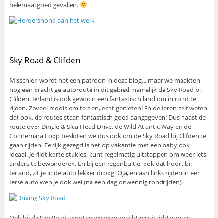
helemaal goed gevallen.
Sky Road & Clifden
Misschien wordt het een patroon in deze blog… maar we maakten
nog een prachtige autoroute in dit gebied, namelijk de Sky Road bij
Clifden. Ierland is ook gewoon een fantastisch land om in rond te
rijden. Zoveel moois om te zien, echt genieten! En de Ieren zelf weten
dat ook, de routes staan fantastisch goed aangegeven! Dus naast de
route over Dingle & Slea Head Drive, de Wild Atlantic Way en de
Connemara Loop besloten we dus ook om de Sky Road bij Clifden te
gaan rijden. Eerlijk gezegd is het op vakantie met een baby ook
ideaal. Je rijdt korte stukjes, kunt regelmatig uitstappen om weer iets
anders te bewonderen. En bij een regenbuitje, ook dat hoort bij
Ierland, zit je in de auto lekker droog! Oja, en aan links rijden in een
Ierse auto wen je ook wel (na een dag onwennig rondrijden).
Ook bij de Sky Road genoten we weer prachtige uitzichtpunten,