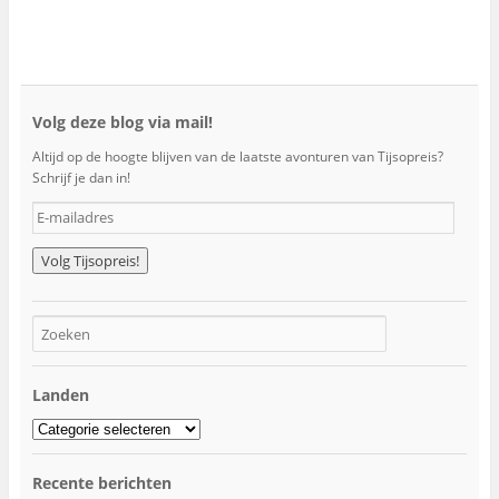
Volg deze blog via mail!
Altijd op de hoogte blijven van de laatste avonturen van Tijsopreis?
Schrijf je dan in!
E
-
m
a
i
l
a
d
r
Landen
e
s
Landen
Recente berichten