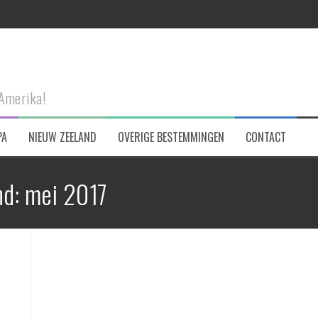
n Connemara NP
-Amerika!
PA
NIEUW ZEELAND
OVERIGE BESTEMMINGEN
CONTACT
eken!
d: mei 2017
et!
tad te bezoeken!