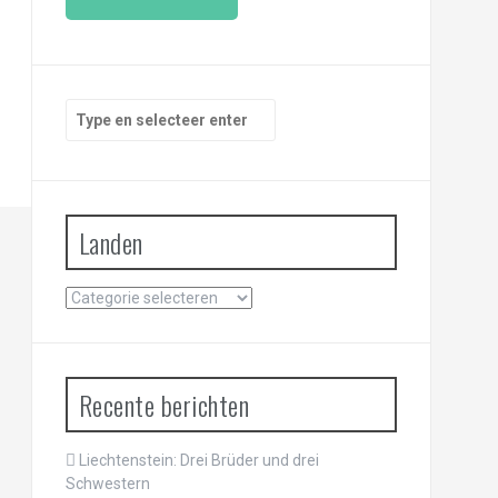
i
l
a
d
r
Zoeken
e
naar:
s
Landen
Landen
Recente berichten
Liechtenstein: Drei Brüder und drei
Schwestern