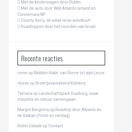
Met de kinderwagen door Dublin
Met de auto door Wild Atlantic Ierland en
Connemara NP
County Kerry, de wilde Ierse westkust!
Roadtrippen door het noorden van Israël
Recente reacties
rome
op
Midden-Italië: van Rome tot aan Lecce
reizen
op
Broertjesweekend Koblenz
Tamara op
Landschaftspark Duisburg: waar
industrie en natuur samengaan..
Margot Bergsma op
Roadtrip door Albanië en
de Balkan (foto’s en verslag)
Robin Gelade op
Contact