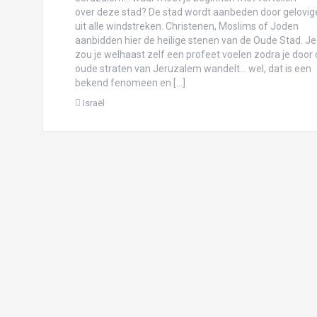
Ons avontuur in Albanië!
over deze stad? De stad wordt aanbeden door gelovig
Reisfilmpje binnenland van Colombia
uit alle windstreken. Christenen, Moslims of Joden
aanbidden hier de heilige stenen van de Oude Stad. Je
Reisfilmpje Caribisch Colombia!
zou je welhaast zelf een profeet voelen zodra je door 
oude straten van Jeruzalem wandelt… wel, dat is een
New York! Concrete jungle where dreams
bekend fenomeen en […]
Israël
Reisfilmpje Panama!
Ciao ciao principessa! Terugblik op de vij
One day in Chicago, the Windy City!
Landschaftspark Duisburg: waar industrie
Liefs uit Londen…
Schaapjes tellen in Bristol!
Carnaval in Rio de Janeiro én Oeteldonk!
Oh Rio, Cidade Maravilhosa!