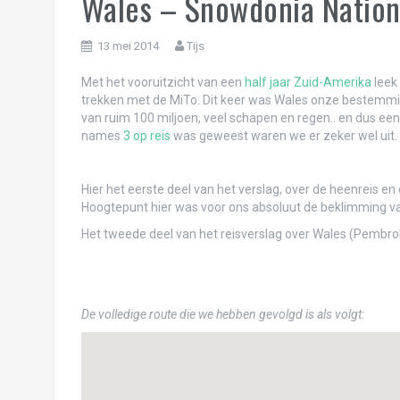
Wales – Snowdonia Nationa
We <3 Buenos Aires, deel 1
13 mei 2014
Tijs
Hoe we onze tanden in Uruguay hebben g
Met het vooruitzicht van een
half jaar Zuid-Amerika
leek
Puerto Madryn-guïn
trekken met de MiTo. Dit keer was Wales onze bestemming
Ushuaia: niet het einde van de wereld!
van ruim 100 miljoen, veel schapen en regen.. en dus ee
names
3 op reis
was geweest waren we er zeker wel uit. 
Perito Moreno: waar we t ijs bewonderen!
Patagonieuwjaar in Torres del Paine!
Hier het eerste deel van het verslag, over de heenreis en
Hoogtepunt hier was voor ons absoluut de beklimming v
Kerst in Pucón: de boom in, de vulkaan op 
Het tweede deel van het reisverslag over Wales (Pembrok
Feliz navidad!
Oh Valparaíso, met je ongekamde haren!
De volledige route die we hebben gevolgd is als volgt:
Santiago with legs
Genieten met volle teugen van Mendoza 