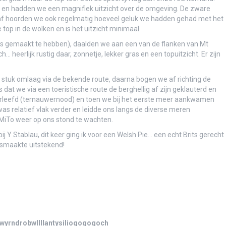
en en hadden we een magnifiek uitzicht over de omgeving. De zware
f hoorden we ook regelmatig hoeveel geluk we hadden gehad met het
top in de wolken en is het uitzicht minimaal.
o’s gemaakt te hebben), daalden we aan een van de flanken van Mt
erlijk rustig daar, zonnetje, lekker gras en een topuitzicht. Er zijn
e stuk omlaag via de bekende route, daarna bogen we af richting de
 dat we via een toeristische route de berghellig af zijn geklauterd en
verleefd (ternauwernood) en toen we bij het eerste meer aankwamen
 relatief vlak verder en leidde ons langs de diverse meren
e MiTo weer op ons stond te wachten.
Y Stablau, dit keer ging ik voor een Welsh Pie… een echt Brits gerecht
 smaakte uitstekend!
wyrndrobwllllantysiliogogogoch