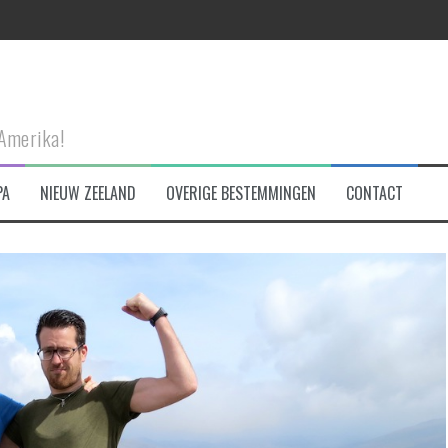
eken!
-Amerika!
et!
PA
NIEUW ZEELAND
OVERIGE BESTEMMINGEN
CONTACT
tad te bezoeken!
 are made of…