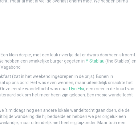
cht.. maar al met al viel de overlast enorm mee. We hebben prima
aribbean
n klein dorpje, met een leuk riviertje dat er dwars doorheen stroomt.
. We hebben een smakelijke burger gegeten in
Y Stablau
(the Stables) en
e Vagabond.
fast (zat in het weekend ingebrepen in de prijs). Bonen in
al op ons bord. Het was even wennen, maar uiteindelijk smaakte het
 Onze eerste wandeltocht was naar
Llyn Elsi
, een meer in de buurt van
 uiteraard ook om het meer heen zijn gelopen. Een mooie wandeltocht
jn we ’s middags nog een andere lokale wandeltocht gaan doen, die de
 bij de wandeling die hij bedoelde en hebben we per ongeluk een
ilandje, maar uiteindelijk niet heel erg bijzonder. Maar toch een