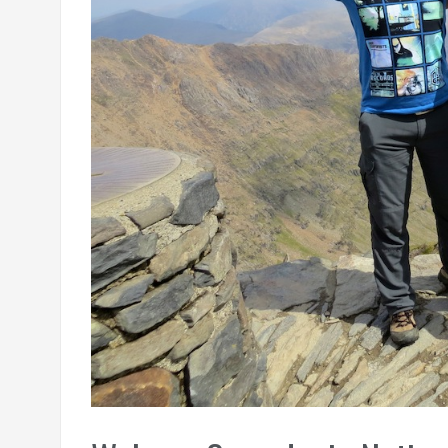
Reisfilmpje Panama!
Ciao ciao principessa! Terugblik op de vij
One day in Chicago, the Windy City!
Landschaftspark Duisburg: waar industrie
Liefs uit Londen…
Schaapjes tellen in Bristol!
Carnaval in Rio de Janeiro én Oeteldonk!
Oh Rio, Cidade Maravilhosa!
Paradijselijk Paraty (of Pa’nat’y?)
Het monster Sao Paulo
Iguazú: daar zagen we heel veel water val
Te amamos, Buenos Aires (deel 2)…