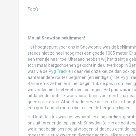
Voorpret Uruguay
Foto’s:
Voorpret Peru
Voorpret Panama
Mount Snowdon beklimmen!
Wales: Pembrokeshire & Cardiff: verslag 
Het hoogtepunt voor ons in Snowdonia was de beklimmin
Wales – Snowdonia National Park: versla
steeds niet zo heel hoog met een goede 1085 meter. Er 
een treintje naar toe. Uiteraad hebben wij het treintje g
Heidelberg: verslag en foto’s!
toch maar bergschoenen gekocht in de uitverkoop in Be
was via de
Pyg Track
en daar viel onze keuze dan ook op.
Voorpret Chili
aantal andere routes beginnen (en eindigen). De Pyg Tra
Berrie en ik zetten er in het begin flink de pas in om ee
Ticket is geboekt! Op naar Zuid-Amerika!!
we verder niet heel veel mensen tegen. Het pad was in het
uitdagende route. Ik was vooraf bang voor een bijna gea
Roadtrip door Albanië en de Balkan (foto’
geen sprake van. Al snel hadden we ook een flinke hoogte
een groot aantal meren die tussen de bergen in liggen.
Voorpret Colombia
Het laatste stuk was het zwaarst en ging aardig stijl o
ons uit torenende top van Mt Snowdon (die in de ochtend
Voorpret Argentinië
we in het begin ons nog afvroegen of dat nou echt de to
meest stijle stuk kwamen diverse paden bij elkaar op de 