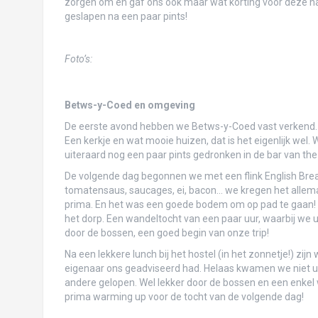
San Gil & Villa de Leyva
zorgen om en gaf ons ook maar wat korting voor deze na
geslapen na een paar pints!
Tayrona National Park: afscheid van de C
Genieten in kleurrijk Cartagena
Foto’s:
San Blastic Fantastic & Capurganá
Betws-y-Coed en omgeving
Panama-City
De eerste avond hebben we Betws-y-Coed vast verkend. Ee
Aankomst in Panama en Isla Contadora
Een kerkje en wat mooie huizen, dat is het eigenlijk wel
uiteraard nog een paar pints gedronken in de bar van th
De laatste dagen in Den Dungen
De volgende dag begonnen we met een flink English Break
tomatensaus, saucages, ei, bacon… we kregen het allema
Voorpret Brazilië
prima. En het was een goede bodem om op pad te gaan!
het dorp. Een wandeltocht van een paar uur, waarbij we
Voorpret Ecuador
door de bossen, een goed begin van onze trip!
Broertjesweekend Koblenz
Na een lekkere lunch bij het hostel (in het zonnetje!) zi
eigenaar ons geadviseerd had. Helaas kwamen we niet uit
Voorpret Paraguay
andere gelopen. Wel lekker door de bossen en een enkel we
prima warming up voor de tocht van de volgende dag!
Reis in voorbereiding