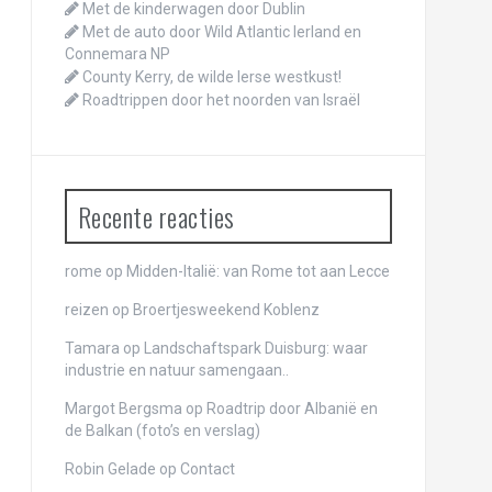
Met de kinderwagen door Dublin
Met de auto door Wild Atlantic Ierland en
Connemara NP
County Kerry, de wilde Ierse westkust!
Roadtrippen door het noorden van Israël
Recente reacties
rome
op
Midden-Italië: van Rome tot aan Lecce
reizen
op
Broertjesweekend Koblenz
Tamara op
Landschaftspark Duisburg: waar
industrie en natuur samengaan..
Margot Bergsma op
Roadtrip door Albanië en
de Balkan (foto’s en verslag)
Robin Gelade op
Contact