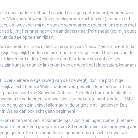
isse neus hadden gehaald en wind en regen getrotseerd, vonden we al
de lucht zweven
axen. Vlak voordat we in Dover aankwamen zochten we (ondanks het
 Dover, dat was voor mij een van de voornaamste redenen om graag met
et riep bij mij herinneringen op aan de reis naar Portishead (op mijn oude
 uit de zee op te zien rijzen.
nis aan Lonesome George
 de heenreis: links rijden! Uit ervaring van Nieuw Zeeland weet ik dat
o te zijn. Eigenlijk hadden we ook maar een mogelijkheid toen we van de
h
e linkerkant rijden. Ook op de eerste rotonde was dat niet veel
Isla San Cristóbal
rie zijn kunsten aan de linkerkant van de weg heeft laten zien, kwamen
f. Over kleinere wegen (weg van de snelweg!), door de prachtige
genlijk al echt hoe we Wales hadden voorgesteld! Rond een uur of zes
 dorp aan de voet van Snowdon National Park. Het charmante plaatsje
owdonia te verkennen, wat wel bleek uit het grote aantal hotels, B&B’s,
, de huizen zijn vrijwel allemaal in de originele stijl gebleven. Dus
r in Wales dan ook echt gaan beginnen!
tel
om in te verblijven. Voldoende basisvoorzieningen, ruime (niet heel
vond zat er ook een groep van ruim 30 vrienden, die in de omgeving aan
rige gasten. De erg vriendelijke eigenaar maakte zich hier wel wat