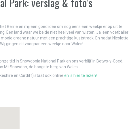
l Park: verslag & foto’s
ezet
 het Berrie en mij een goed idee om nog eens een weekje er op uit te
. Een land waar we beide niet heel veel van wisten. Ja, een voetballer
n mooie groene natuur met een prachtige kuststrook. En nadat Nicolette
Wij gingen dit voorjaar een weekje naar Wales!
 onze tijd in Snowdonia National Park en ons verblijf in Betws-y-Coed.
an Mt Snowdon, de hoogste berg van Wales.
en het vliegtuig uit…
eshire en Cardiff) staat ook online
en is hier te lezen!
en Malbec