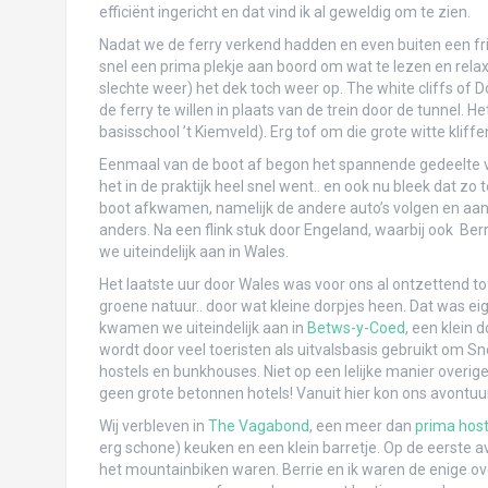
efficiënt ingericht en dat vind ik al geweldig om te zien.
2000 kilometer onderweg naar Lima
Nadat we de ferry verkend hadden en even buiten een fr
Baños: schommelen, watervallen en door 
snel een prima plekje aan boord om wat te lezen en rel
slechte weer) het dek toch weer op. The white cliffs of
Avonturen in de Andes
de ferry te willen in plaats van de trein door de tunnel. H
basisschool ’t Kiemveld). Erg tof om die grote witte kliffen
Galápagos: Santa Cruz en de nagedachte
Eenmaal van de boot af begon het spannende gedeelte van
het in de praktijk heel snel went.. en ook nu bleek dat z
Galápagos: Isabela’s boobies on the beac
boot afkwamen, namelijk de andere auto’s volgen en aan d
Grandioos genieten op groots Galápagos: 
anders. Na een flink stuk door Engeland, waarbij ook Ber
we uiteindelijk aan in Wales.
Quito en even naar de evenaar!
Het laatste uur door Wales was voor ons al ontzettend to
groene natuur.. door wat kleine dorpjes heen. Dat was ei
Otavalo: waar alles te koop is op de markt
kwamen we uiteindelijk aan in
Betws-y-Coed
, een klein
wordt door veel toeristen als uitvalsbasis gebruikt om Sn
La ciudad blanca Popayán
hostels en bunkhouses. Niet op een lelijke manier overigens
geen grote betonnen hotels! Vanuit hier kon ons avontuu
Koffie en giga-palmbomen… Salento!
Wij verbleven in
The Vagabond
, een meer dan
prima hos
Bibberen in Bogotá
erg schone) keuken en een klein barretje. Op de eerste a
het mountainbiken waren. Berrie en ik waren de enige ove