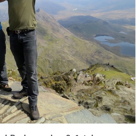
f mooiste trips met de MiTo!
 en natuur samengaan..
len