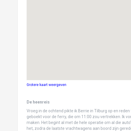
Córdoba
Uitsteakend Salta: “welcome back to civili
Op weg naar Atacama… of toch gewoon re
Salar de Uyuni: zou’t gezichtsbedrog zijn
Sucre: Jacq op reis, zonder Tijs!
Voor Pampas in de jungle (en dat vonden w
La Paz: lamafoetussen, zebra’s en een sp
Daar aan de Copa… Copacabana
Grotere kaart weergeven
Door de Sacred Valley naar Machu Picchu
Cusco, de navel van de wereld!
De heenreis
Vroeg in de ochtend pikte ik Berrie in Tilburg op en red
Arequipa: culinair genieten, condors & Co
geboekt voor de ferry, die om 11:00 zou vertrekken. Ik v
maken. Het begint al met de hele operatie om al die auto
Zandhappen in Huacachina
het, zodra de laatste vrachtwagens aan boord zijn gered