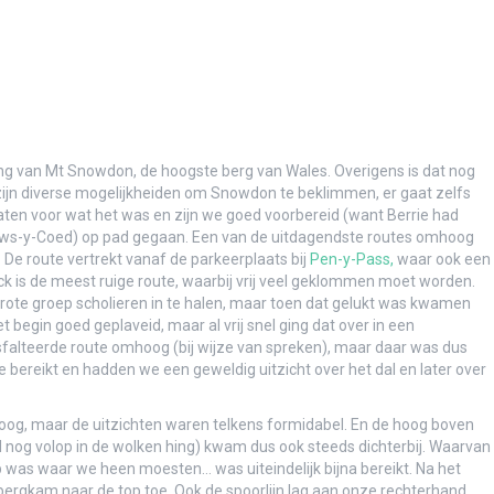
& foto’s
g van Mt Snowdon, de hoogste berg van Wales. Overigens is dat nog
g & foto’s
zijn diverse mogelijkheiden om Snowdon te beklimmen, er gaat zelfs
elaten voor wat het was en zijn we goed voorbereid (want Berrie had
tws-y-Coed) op pad gegaan. Een van de uitdagendste routes omhoog
 De route vertrekt vanaf de parkeerplaats bij
Pen-y-Pass,
waar ook een
ck is de meest ruige route, waarbij vrij veel geklommen moet worden.
n grote groep scholieren in te halen, maar toen dat gelukt was kwamen
!
 begin goed geplaveid, maar al vrij snel ging dat over in een
sfalteerde route omhoog (bij wijze van spreken), maar daar was dus
s en verslag)
 bereikt en hadden we een geweldig uitzicht over het dal en later over
mhoog, maar de uitzichten waren telkens formidabel. En de hoog boven
 nog volop in de wolken hing) kwam dus ook steeds dichterbij. Waarvan
p was waar we heen moesten… was uiteindelijk bijna bereikt. Na het
bergkam naar de top toe. Ook de spoorlijn lag aan onze rechterhand.