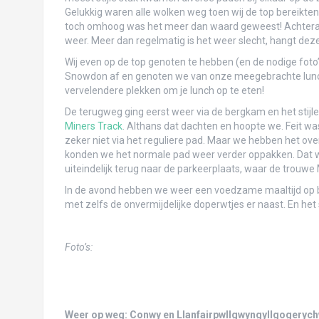
Naar Ohio met Sogeti
Gelukkig waren alle wolken weg toen wij de top bereikt
Voorpret Bolivia
toch omhoog was het meer dan waard geweest! Achtera
weer. Meer dan regelmatig is het weer slecht, hangt deze 
Filmpje roadtrip Balkan & Albanië
Wij even op de top genoten te hebben (en de nodige fot
Snowdon af en genoten we van onze meegebrachte lunch… he
Lille: verslag en foto’s!
vervelendere plekken om je lunch op te eten!
Reisfilmpje Vilnius!
De terugweg ging eerst weer via de bergkam en het stijl
Miners Track
. Althans dat dachten en hoopte we. Feit was
Vilnius: verslag en foto’s!
zeker niet via het reguliere pad. Maar we hebben het o
konden we het normale pad weer verder oppakken. Dat was
Istanbul: verslag en foto’s!
uiteindelijk terug naar de parkeerplaats, waar de trouw
In de avond hebben we weer een voedzame maaltijd op bij 
Roadtrip Oekraïne (foto’s en verslag)
met zelfs de onvermijdelijke doperwtjes er naast. En het
Filmpje roadtrip Oekraïne
Foto’s:
Marrakech: verslag en filmpje
Kroatië
Broertjesweekend Riga: “Tik ‘m RIGAan!”
Weer op weg: Conwy en Llanfairpwllgwyngyllgogerych