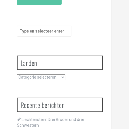
i
l
a
d
r
Zoeken
e
naar:
s
Landen
Landen
Recente berichten
Liechtenstein: Drei Brüder und drei
Schwestern