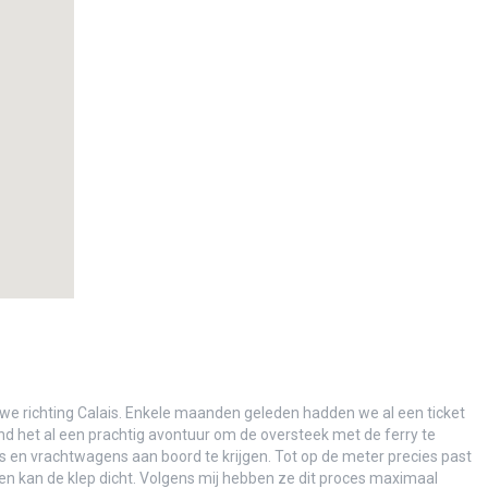
sation!”
izen over een andere planeet?
?
e dol-fijn!)
iderman
en we richting Calais. Enkele maanden geleden hadden we al een ticket
lca Canyon
ond het al een prachtig avontuur om de oversteek met de ferry te
’s en vrachtwagens aan boord te krijgen. Tot op de meter precies past
en kan de klep dicht. Volgens mij hebben ze dit proces maximaal