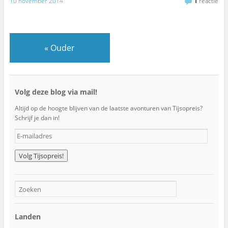
10 november 2014
1
reactie
«
Ouder
Volg deze blog via mail!
Altijd op de hoogte blijven van de laatste avonturen van Tijsopreis?
Schrijf je dan in!
E
-
m
a
i
l
a
d
r
Landen
e