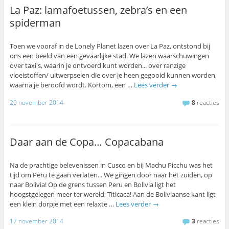
La Paz: lamafoetussen, zebra’s en een
spiderman
Toen we vooraf in de Lonely Planet lazen over La Paz, ontstond bij
ons een beeld van een gevaarlijke stad. We lazen waarschuwingen
over taxi's, waarin je ontvoerd kunt worden... over ranzige
vloeistoffen/ uitwerpselen die over je heen gegooid kunnen worden,
waarna je beroofd wordt. Kortom, een …
Lees verder
→
20 november 2014
8
reacties
Daar aan de Copa… Copacabana
Na de prachtige belevenissen in Cusco en bij Machu Picchu was het
tijd om Peru te gaan verlaten... We gingen door naar het zuiden, op
naar Bolivia! Op de grens tussen Peru en Bolivia ligt het
hoogstgelegen meer ter wereld, Titicaca! Aan de Boliviaanse kant ligt
een klein dorpje met een relaxte …
Lees verder
→
17 november 2014
3
reacties