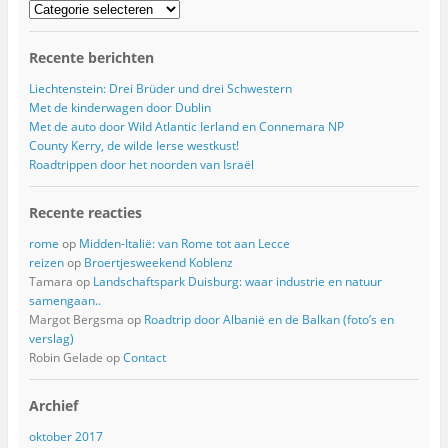
s
Landen
Recente berichten
Liechtenstein: Drei Brüder und drei Schwestern
Met de kinderwagen door Dublin
Met de auto door Wild Atlantic Ierland en Connemara NP
County Kerry, de wilde Ierse westkust!
Roadtrippen door het noorden van Israël
Recente reacties
rome
op
Midden-Italië: van Rome tot aan Lecce
reizen
op
Broertjesweekend Koblenz
Tamara
op
Landschaftspark Duisburg: waar industrie en natuur
samengaan..
Margot Bergsma
op
Roadtrip door Albanië en de Balkan (foto’s en
verslag)
Robin Gelade
op
Contact
Archief
oktober 2017