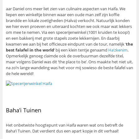
aar Daniel ons meer liet zien van culinaire aspecten van Haifa. We
liepen een winkeltje binnen waar een oude man zelf zijn koffie
brandde en lokale zoetigheden (Halva) verkocht. Natuurlijk konden
we hier even proeven en uiteraard kochten we ook maar wat lekkers
om mee te nemen. Via een specerijenwinkel (1001 kruiden te koop!)
en een bakkerij met grote stapels zoete lekkernijen. En daarbij
kwamen we aan bij het officieuze eindpunt van de tour, namelijk ‘
the
best falafel in the world
‘ bij een klein tentje genaamd
Ha’zkenim
.
Opmerkelijk genoeg claimde ook de overbuurman dezelfde titel,
maar volgens Daniel was dit ‘the place to be’. Ons maakte het niet uit,
na zo’n lange wandeling was het voor mij sowieso de beste falafel van
de hele wereld!
Baha’i Tuinen
Het onbetwiste hoogtepunt van Haifa waren wat ons betreft de
Baha’i Tuinen. Dat verdient dus een apart kopje in dit verhaal!