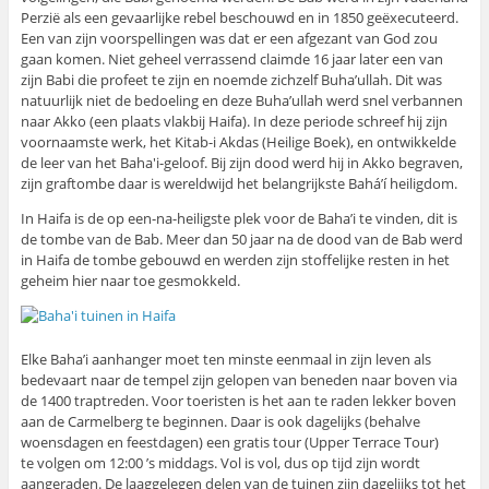
Perzië als een gevaarlijke rebel beschouwd en in 1850 geëxecuteerd.
Een van zijn voorspellingen was dat er een afgezant van God zou
gaan komen. Niet geheel verrassend claimde 16 jaar later een van
zijn Babi die profeet te zijn en noemde zichzelf Buha’ullah. Dit was
natuurlijk niet de bedoeling en deze Buha’ullah werd snel verbannen
naar Akko (een plaats vlakbij Haifa). In deze periode schreef hij zijn
voornaamste werk, het Kitab-i Akdas (Heilige Boek), en ontwikkelde
de leer van het Baha′i-geloof. Bij zijn dood werd hij in Akko begraven,
zijn graftombe daar is wereldwijd het belangrijkste Bahá’í heiligdom.
In Haifa is de op een-na-heiligste plek voor de Baha’i te vinden, dit is
de tombe van de Bab. Meer dan 50 jaar na de dood van de Bab werd
in Haifa de tombe gebouwd en werden zijn stoffelijke resten in het
geheim hier naar toe gesmokkeld.
Elke Baha’i aanhanger moet ten minste eenmaal in zijn leven als
bedevaart naar de tempel zijn gelopen van beneden naar boven via
de 1400 traptreden. Voor toeristen is het aan te raden lekker boven
aan de Carmelberg te beginnen. Daar is ook dagelijks (behalve
woensdagen en feestdagen) een gratis tour (Upper Terrace Tour)
te volgen om 12:00 ’s middags. Vol is vol, dus op tijd zijn wordt
aangeraden. De laaggelegen delen van de tuinen zijn dagelijks tot het