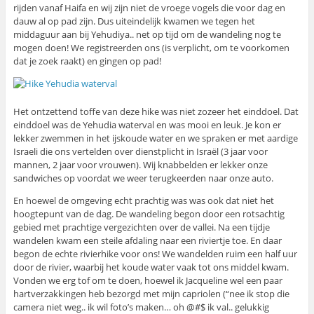
rijden vanaf Haifa en wij zijn niet de vroege vogels die voor dag en
dauw al op pad zijn. Dus uiteindelijk kwamen we tegen het
middaguur aan bij Yehudiya.. net op tijd om de wandeling nog te
mogen doen! We registreerden ons (is verplicht, om te voorkomen
dat je zoek raakt) en gingen op pad!
Het ontzettend toffe van deze hike was niet zozeer het einddoel. Dat
einddoel was de Yehudia waterval en was mooi en leuk. Je kon er
lekker zwemmen in het ijskoude water en we spraken er met aardige
Israeli die ons vertelden over dienstplicht in Israël (3 jaar voor
mannen, 2 jaar voor vrouwen). Wij knabbelden er lekker onze
sandwiches op voordat we weer terugkeerden naar onze auto.
En hoewel de omgeving echt prachtig was was ook dat niet het
hoogtepunt van de dag. De wandeling begon door een rotsachtig
gebied met prachtige vergezichten over de vallei. Na een tijdje
wandelen kwam een steile afdaling naar een riviertje toe. En daar
begon de echte rivierhike voor ons! We wandelden ruim een half uur
door de rivier, waarbij het koude water vaak tot ons middel kwam.
Vonden we erg tof om te doen, hoewel ik Jacqueline wel een paar
hartverzakkingen heb bezorgd met mijn capriolen (“nee ik stop die
camera niet weg.. ik wil foto’s maken… oh @#$ ik val.. gelukkig