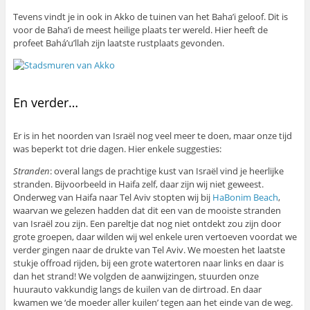
Tevens vindt je in ook in Akko de tuinen van het Baha’i geloof. Dit is
voor de Baha’i de meest heilige plaats ter wereld. Hier heeft de
profeet Bahá’u’llah zijn laatste rustplaats gevonden.
En verder…
Er is in het noorden van Israël nog veel meer te doen, maar onze tijd
was beperkt tot drie dagen. Hier enkele suggesties:
Stranden
: overal langs de prachtige kust van Israël vind je heerlijke
stranden. Bijvoorbeeld in Haifa zelf, daar zijn wij niet geweest.
Onderweg van Haifa naar Tel Aviv stopten wij bij
HaBonim Beach
,
waarvan we gelezen hadden dat dit een van de mooiste stranden
van Israël zou zijn. Een pareltje dat nog niet ontdekt zou zijn door
grote groepen, daar wilden wij wel enkele uren vertoeven voordat we
verder gingen naar de drukte van Tel Aviv. We moesten het laatste
stukje offroad rijden, bij een grote watertoren naar links en daar is
dan het strand! We volgden de aanwijzingen, stuurden onze
huurauto vakkundig langs de kuilen van de dirtroad. En daar
kwamen we ‘de moeder aller kuilen’ tegen aan het einde van de weg.