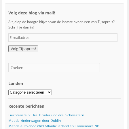
Volg deze blog via mail!
Altijd op de hoogte blijven van de laatste avonturen van Tijsopreis?
Schrijf je dan in!
E
-
m
a
i
l
a
d
r
Landen
e
s
Landen
Recente berichten
Liechtenstein: Drei Brüder und drei Schwestern
Met de kinderwagen door Dublin
Met de auto door Wild Atlantic Ierland en Connemara NP