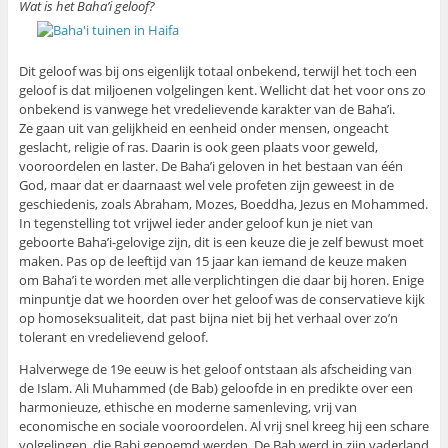
Wat is het Baha’i geloof?
Dit geloof was bij ons eigenlijk totaal onbekend, terwijl het toch een
geloof is dat miljoenen volgelingen kent. Wellicht dat het voor ons zo
onbekend is vanwege het vredelievende karakter van de Baha’i.
Ze gaan uit van gelijkheid en eenheid onder mensen, ongeacht
geslacht, religie of ras. Daarin is ook geen plaats voor geweld,
vooroordelen en laster. De Baha’i geloven in het bestaan van één
God, maar dat er daarnaast wel vele profeten zijn geweest in de
geschiedenis, zoals Abraham, Mozes, Boeddha, Jezus en Mohammed.
In tegenstelling tot vrijwel ieder ander geloof kun je niet van
geboorte Baha’i-gelovige zijn, dit is een keuze die je zelf bewust moet
maken. Pas op de leeftijd van 15 jaar kan iemand de keuze maken
om Baha’i te worden met alle verplichtingen die daar bij horen. Enige
minpuntje dat we hoorden over het geloof was de conservatieve kijk
op homoseksualiteit, dat past bijna niet bij het verhaal over zo’n
tolerant en vredelievend geloof.
Halverwege de 19e eeuw is het geloof ontstaan als afscheiding van
de Islam. Ali Muhammed (de Bab) geloofde in en predikte over een
harmonieuze, ethische en moderne samenleving, vrij van
economische en sociale vooroordelen. Al vrij snel kreeg hij een schare
volgelingen, die Babi genoemd werden. De Bab werd in zijn vaderland