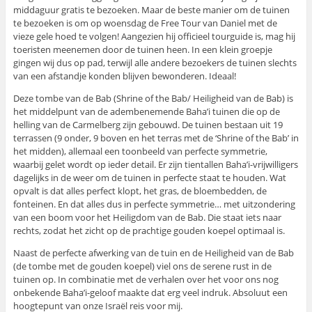
middaguur gratis te bezoeken. Maar de beste manier om de tuinen
te bezoeken is om op woensdag de Free Tour van Daniel met de
vieze gele hoed te volgen! Aangezien hij officieel tourguide is, mag hij
toeristen meenemen door de tuinen heen. In een klein groepje
gingen wij dus op pad, terwijl alle andere bezoekers de tuinen slechts
van een afstandje konden blijven bewonderen. Ideaal!
Deze tombe van de Bab (Shrine of the Bab/ Heiligheid van de Bab) is
het middelpunt van de adembenemende Baha’i tuinen die op de
helling van de Carmelberg zijn gebouwd. De tuinen bestaan uit 19
terrassen (9 onder, 9 boven en het terras met de ‘Shrine of the Bab’ in
het midden), allemaal een toonbeeld van perfecte symmetrie,
waarbij gelet wordt op ieder detail. Er zijn tientallen Baha’i-vrijwilligers
dagelijks in de weer om de tuinen in perfecte staat te houden. Wat
opvalt is dat alles perfect klopt, het gras, de bloembedden, de
fonteinen. En dat alles dus in perfecte symmetrie… met uitzondering
van een boom voor het Heiligdom van de Bab. Die staat iets naar
rechts, zodat het zicht op de prachtige gouden koepel optimaal is.
Naast de perfecte afwerking van de tuin en de Heiligheid van de Bab
(de tombe met de gouden koepel) viel ons de serene rust in de
tuinen op. In combinatie met de verhalen over het voor ons nog
onbekende Baha’i-geloof maakte dat erg veel indruk. Absoluut een
hoogtepunt van onze Israël reis voor mij.