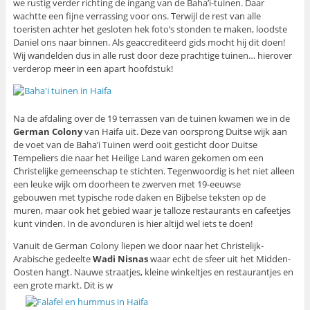
we rustig verder richting de ingang van de Baha’i-tuinen. Daar
wachtte een fijne verrassing voor ons. Terwijl de rest van alle
toeristen achter het gesloten hek foto’s stonden te maken, loodste
Daniel ons naar binnen. Als geaccrediteerd gids mocht hij dit doen!
Wij wandelden dus in alle rust door deze prachtige tuinen… hierover
verderop meer in een apart hoofdstuk!
Na de afdaling over de 19 terrassen van de tuinen kwamen we in de
German Colony
van Haifa uit. Deze van oorsprong Duitse wijk aan
de voet van de Baha’i Tuinen werd ooit gesticht door Duitse
Tempeliers die naar het Heilige Land waren gekomen om een
Christelijke gemeenschap te stichten. Tegenwoordig is het niet alleen
een leuke wijk om doorheen te zwerven met 19-eeuwse
gebouwen met typische rode daken en Bijbelse teksten op de
muren, maar ook het gebied waar je talloze restaurants en cafeetjes
kunt vinden. In de avonduren is hier altijd wel iets te doen!
Vanuit de German Colony liepen we door naar het Christelijk-
Arabische gedeelte
Wadi Nisnas
waar echt de sfeer uit het Midden-
Oosten hangt. Nauwe straatjes, kleine winkeltjes en restaurantjes en
een grote markt. Dit is w