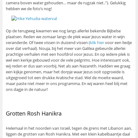
camera boven water gehouden… maar de rugzak niet..”). Gelukkig
hebben we de foto’s nog!
Op de terugweg kwamen we nog langs allerlei bekende Bijbelse
plaatsen. Reden we zomaar langs de plek waar Jezus water in wijn
veranderde. Of twee vissen in duizend vissen (
klik hier
voor een liedje
over dat verhaal). Nouja, bij het meer van Galilea gebeurde allerlei
prachtige verhalen met een hoofdrol voor Jezus. En op iedere plek is
wel een kerkje gebouwd voor de vele pelgrims. Hoe interessant ook,
wij reden er dus aan voorbij. Net als aan Nazareth. Hadden we graag
een kijkje genomen, maar het dorpje waar Jezus ooit opgroeide is
uitgegroeid tot een drukke Arabische stad. Wel de moeite waard,
maar paste niet meer in ons programma. En wij waren heel blij met
ons dagje in de natuur!
Grotten Rosh Hanikra
Helemaal in het noorden van Israël, tegen de grens met Libanon aan,
liggen de grotten van Rosh Hanikra. Met een klein kabelbaantje daal