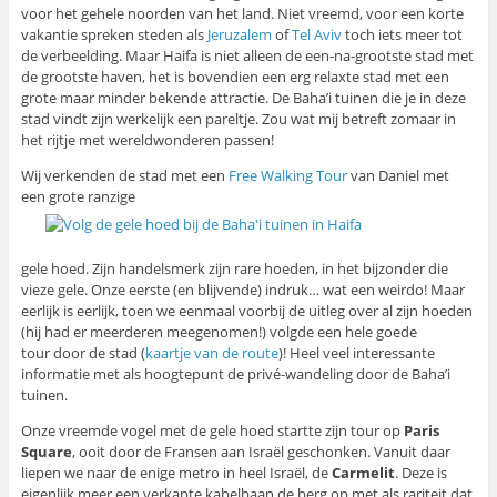
voor het gehele noorden van het land. Niet vreemd, voor een korte
vakantie spreken steden als
Jeruzalem
of
Tel Aviv
toch iets meer tot
de verbeelding. Maar Haifa is niet alleen de een-na-grootste stad met
de grootste haven, het is bovendien een erg relaxte stad met een
grote maar minder bekende attractie. De Baha’i tuinen die je in deze
stad vindt zijn werkelijk een pareltje. Zou wat mij betreft zomaar in
het rijtje met wereldwonderen passen!
Wij verkenden de stad met een
Free Walking Tour
van Daniel met
een grote ranzige
gele hoed. Zijn handelsmerk zijn rare hoeden, in het bijzonder die
vieze gele. Onze eerste (en blijvende) indruk… wat een weirdo! Maar
eerlijk is eerlijk, toen we eenmaal voorbij de uitleg over al zijn hoeden
(hij had er meerderen meegenomen!) volgde een hele goede
tour door de stad (
kaartje van de route
)! Heel veel interessante
informatie met als hoogtepunt de privé-wandeling door de Baha’i
tuinen.
Onze vreemde vogel met de gele hoed startte zijn tour op
Paris
Square
, ooit door de Fransen aan Israël geschonken. Vanuit daar
liepen we naar de enige metro in heel Israël, de
Carmelit
. Deze is
eigenlijk meer een verkapte kabelbaan de berg op met als rariteit dat