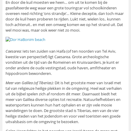
En door die kuil moesten we heen… om uit te komen bij de
geasfalteerde weg waar een grote touringcar vol schoolkinderen
overeen reed richting ‘ons strandje’… Kleine deceptie, dan toch maar
door de kuil heen proberen te rijden. Lukt niet, wielen los.. kunnen
toch achteruit.. en met een omweg komen we op het strand uit. Dat
wel mooi was, maar ook weer niet zo mooi.
Caesarea:
Iets ten zuiden van Haifa (of ten noorden van Tel Aviv,
kwestie van perspectief) ligt Caesarea. Grote archeologische
vondsten uit de tijd van de Romeinen en Kruisvaarders. Je kunt er
onder andere de oude vestingstad, oude haven, amfitheater en
hippodroom bewonderen.
Meer van Galilea (of Tiberias):
Dit is het grootste meer van Israël met
tal van religieuze heilige plekken in de omgeving. Heel wat verhalen
uit de bijbel spelen zich af rondom dit meer. Daarnaast biedt het
meer van Galilea diverse opties tot recreatie. Natuurliefhebbers en
watersporters kunnen hun hart ophalen en er zijn vele mooie
wandelingen te doen. De grootste stad is Tiberias, een van de vier
heilige steden van het Jodendom en voor veel toeristen een goede
uitvalsbasis om de omgeving te bezoeken.
Golan Hoogvlaktes
: In het noorden van Israël (tegen de grens met