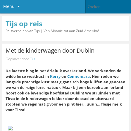
Menu
Tijs op reis
Reisverhalen van Tijs | Van Albanië tot aan Zuid-Amerika!
Met de kinderwagen door Dublin
Geplaatst door
Tijs
De laatste blog in het drieluik over Ierland. We verkenden de
wilde Ierse westkust in
Kerry
en
Connemara
. Hier reden we
langs de prachtige kust met gigantisch hoge kliffen en genoten
we van de ruige Ierse natuur. Maar bij een bezoek aan Ierland
hoort ook de levendige hoofdstad Dublin! We struinden met
Tirza in de kinderwagen lekker door de stad en uiteraard
stopten we regelmatig voor een
pint bier
.. uuuh… flesje melk
voor Tirza!