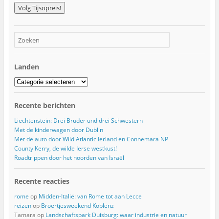
m
a
i
l
a
d
r
Landen
e
s
Landen
Recente berichten
Liechtenstein: Drei Brüder und drei Schwestern
Met de kinderwagen door Dublin
Met de auto door Wild Atlantic Ierland en Connemara NP
County Kerry, de wilde Ierse westkust!
Roadtrippen door het noorden van Israël
Recente reacties
rome
op
Midden-Italië: van Rome tot aan Lecce
reizen
op
Broertjesweekend Koblenz
Tamara
op
Landschaftspark Duisburg: waar industrie en natuur