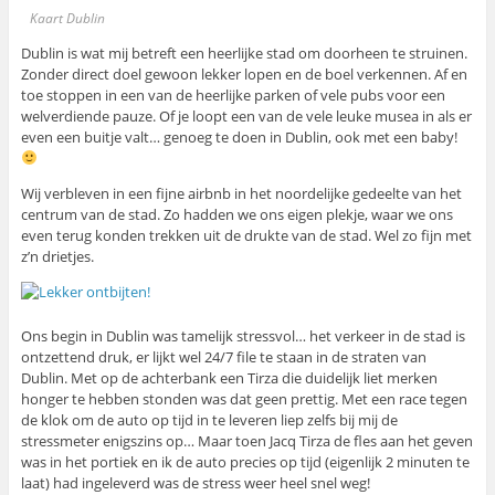
Kaart Dublin
Dublin is wat mij betreft een heerlijke stad om doorheen te struinen.
Zonder direct doel gewoon lekker lopen en de boel verkennen. Af en
toe stoppen in een van de heerlijke parken of vele pubs voor een
welverdiende pauze. Of je loopt een van de vele leuke musea in als er
even een buitje valt… genoeg te doen in Dublin, ook met een baby!
Wij verbleven in een fijne airbnb in het noordelijke gedeelte van het
centrum van de stad. Zo hadden we ons eigen plekje, waar we ons
even terug konden trekken uit de drukte van de stad. Wel zo fijn met
z’n drietjes.
Ons begin in Dublin was tamelijk stressvol… het verkeer in de stad is
ontzettend druk, er lijkt wel 24/7 file te staan in de straten van
Dublin. Met op de achterbank een Tirza die duidelijk liet merken
honger te hebben stonden was dat geen prettig. Met een race tegen
de klok om de auto op tijd in te leveren liep zelfs bij mij de
stressmeter enigszins op… Maar toen Jacq Tirza de fles aan het geven
was in het portiek en ik de auto precies op tijd (eigenlijk 2 minuten te
laat) had ingeleverd was de stress weer heel snel weg!