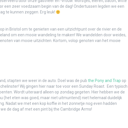
serveerd door onze gastheer en -vrouw. Worstjes, eieren, bacon, witte
or een zeer voedzaam begin van de dag! Ondertussen legden we een
ag te kunnen zeggen. Erg leuk!
p in Bristol om te genieten van een uitzichtpunt over de rivier en de
tteland om een mooie wandeling te maken! We wandelden door weides,
noten van mooie uitzichten. Kortom, volop genoten van het mooie
aribbean
eland, stapten we weer in de auto. Doel was de pub
the Pony and Trap
op
ichelinster! Wij gingen hier naar toe voor een Sunday Roast. Een typisch
roenten. Wordt uiteraard alleen op zondag gegeten. Hier hebben we de
u (het eten was goed, maar niet uitmuntend) niet helemaal duidelijk
ing. Nadat we met een kop koffie in het zonnetje nog even hadden
 we de dag af met een pint bij the Cambridge Arms!