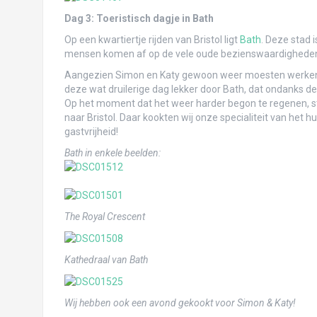
Broertjesweekend Koblenz
Dag 3: Toeristisch dagje in Bath
Op een kwartiertje rijden van Bristol ligt
Bath
. Deze stad 
Voorpret Paraguay
mensen komen af op de vele oude bezienswaardigheden
Reis in voorbereiding
Aangezien Simon en Katy gewoon weer moesten werken de
deze wat druilerige dag lekker door Bath, dat ondanks de
Voorpret Uruguay
Op het moment dat het weer harder begon te regenen, stap
naar Bristol. Daar kookten wij onze specialiteit van het 
Voorpret Peru
gastvrijheid!
Voorpret Panama
Bath in enkele beelden:
Wales: Pembrokeshire & Cardiff: verslag 
Wales – Snowdonia National Park: versla
The Royal Crescent
Heidelberg: verslag en foto’s!
Kathedraal van Bath
Voorpret Chili
Ticket is geboekt! Op naar Zuid-Amerika!!
Wij hebben ook een avond gekookt voor Simon & Katy!