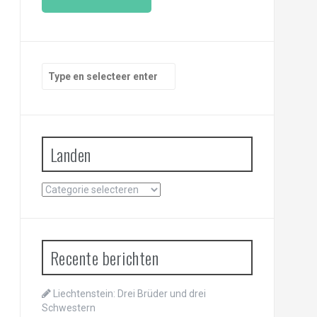
i
l
a
d
r
Zoeken
e
naar:
s
Landen
Landen
Recente berichten
Liechtenstein: Drei Brüder und drei
Schwestern