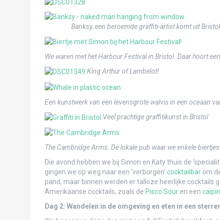
Cusco, de navel van de wereld!
Banksy, een beroemde graffiti-artist komt uit Bristo
Arequipa: culinair genieten, condors & Co
Zandhappen in Huacachina
We waren met het Harbour Festival in Bristol. Daar hoort een 
2000 kilometer onderweg naar Lima
King Arthur of Lambelot!
Baños: schommelen, watervallen en door 
Een kunstwerk van een levensgrote walvis in een oceaan van
Avonturen in de Andes
Veel prachtige graffitikunst in Bristol
Galápagos: Santa Cruz en de nagedachte
Galápagos: Isabela’s boobies on the beac
The Cambridge Arms. De lokale pub waar we enkele biertje
Grandioos genieten op groots Galápagos: 
Die avond hebben we bij Simon en Katy thuis de ‘speciali
gingen we op weg naar een ‘verborgen’
cocktailbar
om de 
Quito en even naar de evenaar!
pand, maar binnen werden er talloze heerlijke cocktails ge
Amerikaanse cocktails, zoals de
Pisco Sour
en een
caipi
Otavalo: waar alles te koop is op de markt
Dag 2: Wandelen in de omgeving en eten in een sterre