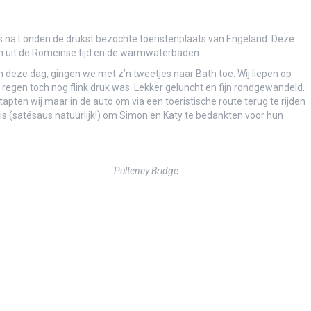
is na Londen de drukst bezochte toeristenplaats van Engeland. Deze
 uit de Romeinse tijd en de warmwaterbaden.
ze dag, gingen we met z’n tweetjes naar Bath toe. Wij liepen op
 regen toch nog flink druk was. Lekker geluncht en fijn rondgewandeld.
ten wij maar in de auto om via een toeristische route terug te rijden
huis (satésaus natuurlijk!) om Simon en Katy te bedankten voor hun
Pulteney Bridge
& foto’s
g & foto’s
!