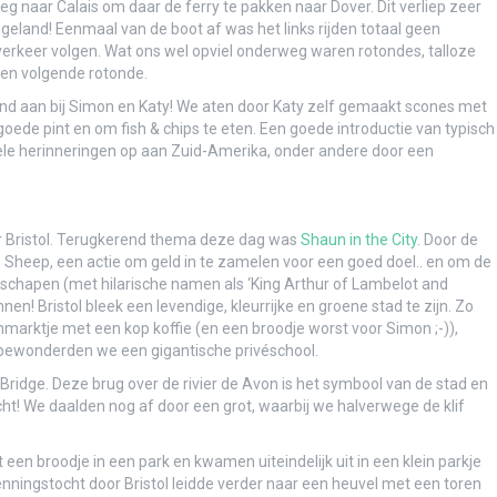
eg naar Calais om daar de ferry te pakken naar Dover. Dit verliep zeer
geland! Eenmaal van de boot af was het links rijden totaal geen
erkeer volgen. Wat ons wel opviel onderweg waren rotondes, talloze
len
en volgende rotonde.
nd aan bij Simon en Katy! We aten door Katy zelf gemaakt scones met
oede pint en om fish & chips te eten. Een goede introductie van typisch
le herinneringen op aan Zuid-Amerika, onder andere door een
ezet
 Bristol. Terugkerend thema deze dag was
Shaun in the City
. Door de
e Sheep, een actie om geld in te zamelen voor een goed doel.. en om de
 schapen (met hilarische namen als ‘King Arthur of Lambelot and
en! Bristol bleek een levendige, kleurrijke en groene stad te zijn. Zo
marktje met een kop koffie (en een broodje worst voor Simon ;-)),
 bewonderden we een gigantische privéschool.
 Bridge. Deze brug over de rivier de Avon is het symbool van de stad en
cht! We daalden nog af door een grot, waarbij we halverwege de klif
en het vliegtuig uit…
en broodje in een park en kwamen uiteindelijk uit in een klein parkje
ningstocht door Bristol leidde verder naar een heuvel met een toren