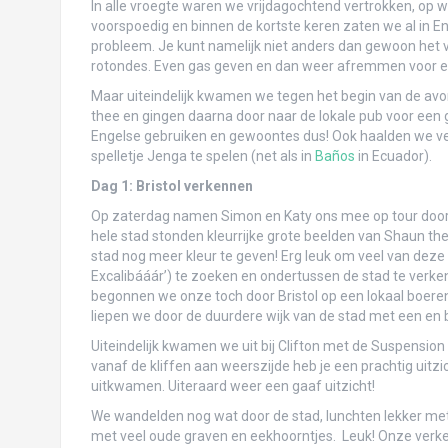
In alle vroegte waren we vrijdagochtend vertrokken, op w
Het monster Sao Paulo
voorspoedig en binnen de kortste keren zaten we al in En
probleem. Je kunt namelijk niet anders dan gewoon het v
Iguazú: daar zagen we heel veel water val
rotondes. Even gas geven en dan weer afremmen voor e
Te amamos, Buenos Aires (deel 2)…
Maar uiteindelijk kwamen we tegen het begin van de avo
thee en gingen daarna door naar de lokale pub voor een g
We <3 Buenos Aires, deel 1
Engelse gebruiken en gewoontes dus! Ook haalden we ve
spelletje Jenga te spelen (net als in
Baños
in Ecuador).
Hoe we onze tanden in Uruguay hebben g
Dag 1: Bristol verkennen
Puerto Madryn-guïn
Op zaterdag namen Simon en Katy ons mee op tour door
hele stad stonden kleurrijke grote beelden van Shaun th
Ushuaia: niet het einde van de wereld!
stad nog meer kleur te geven! Erg leuk om veel van deze
Excalibááár’) te zoeken en ondertussen de stad te verkenn
Perito Moreno: waar we t ijs bewonderen!
begonnen we onze toch door Bristol op een lokaal boeren
liepen we door de duurdere wijk van de stad met een en
Patagonieuwjaar in Torres del Paine!
Uiteindelijk kwamen we uit bij Clifton met de Suspension
vanaf de kliffen aan weerszijde heb je een prachtig uitzi
Kerst in Pucón: de boom in, de vulkaan op 
uitkwamen. Uiteraard weer een gaaf uitzicht!
Feliz navidad!
We wandelden nog wat door de stad, lunchten lekker met e
met veel oude graven en eekhoorntjes. Leuk! Onze verken