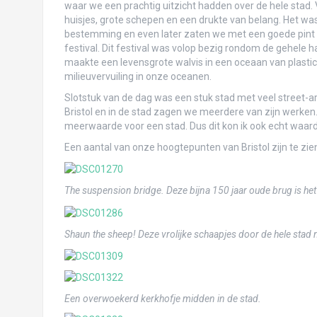
Oh Valparaíso, met je ongekamde haren!
waar we een prachtig uitzicht hadden over de hele stad. 
huisjes, grote schepen en een drukte van belang. Het wa
Santiago with legs
bestemming en even later zaten we met een goede pint lek
festival. Dit festival was volop bezig rondom de gehele h
Genieten met volle teugen van Mendoza 
maakte een levensgrote walvis in een oceaan van plasti
milieuvervuiling in onze oceanen.
Córdoba
Slotstuk van de dag was een stuk stad met veel street-art
Uitsteakend Salta: “welcome back to civili
Bristol en in de stad zagen we meerdere van zijn werken. I
meerwaarde voor een stad. Dus dit kon ik ook echt waarde
Op weg naar Atacama… of toch gewoon re
Een aantal van onze hoogtepunten van Bristol zijn te zien
Salar de Uyuni: zou’t gezichtsbedrog zijn
Sucre: Jacq op reis, zonder Tijs!
The suspension bridge. Deze bijna 150 jaar oude brug is het
Voor Pampas in de jungle (en dat vonden w
Shaun the sheep! Deze vrolijke schaapjes door de hele stad 
La Paz: lamafoetussen, zebra’s en een sp
Daar aan de Copa… Copacabana
Een overwoekerd kerkhofje midden in de stad.
Door de Sacred Valley naar Machu Picchu