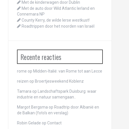
Met de kinderwagen door Dublin
Met de auto door Wild Atlantic Ierland en
Connemara NP
County Kerry, de wilde Ierse westkust!
Roadtrippen door het noorden van Israël
Recente reacties
rome
op
Midden-Italië: van Rome tot aan Lecce
reizen
op
Broertjesweekend Koblenz
Tamara op
Landschaftspark Duisburg: waar
industrie en natuur samengaan..
Margot Bergsma op
Roadtrip door Albanië en
de Balkan (foto’s en verslag)
Robin Gelade op
Contact