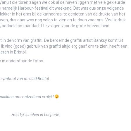
Vanuit die toren zagen we ook al de haven liggen met vele gekleurde
s namelijk Harbour-festival dit weekend! Dat was dus onze volgende
ker in het gras bij de kathedraal te genieten van de drukte van het
aven, dus daar was nog volop te zien en te doen voor ons. Veel indruk
en Malbec
c, bedoeld om aandacht te vragen voor de grote hoeveelheid
 in de vorm van graffiti. De beroemde graffiti artist Banksy komt uit
sation!”
k vind (goed) gebruik van graffiti altijd erg gaaf om te zien, heeft een
ren in Bristol!
izen over een andere planeet?
 in onderstaande foto’s.
?
 symbool van de stad Bristol.
e dol-fijn!)
maakten ons ontzettend vrolijk!
iderman
Heerlijk lunchen in het park!