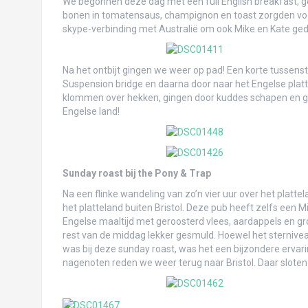
La ciudad blanca Popayán
We begonnen deze dag met een full English breakfast, ge
bonen in tomatensaus, champignon en toast zorgden vo
Koffie en giga-palmbomen… Salento!
skype-verbinding met Australië om ook Mike en Kate ged
Bibberen in Bogotá
Na het ontbijt gingen we weer op pad! Een korte tussensto
San Gil & Villa de Leyva
Suspension bridge en daarna door naar het Engelse pla
klommen over hekken, gingen door kuddes schapen en ge
Tayrona National Park: afscheid van de C
Engelse land!
Genieten in kleurrijk Cartagena
San Blastic Fantastic & Capurganá
Sunday roast bij the Pony & Trap
Panama-City
Na een flinke wandeling van zo’n vier uur over het platt
het platteland buiten Bristol. Deze pub heeft zelfs een M
Aankomst in Panama en Isla Contadora
Engelse maaltijd met geroosterd vlees, aardappels en g
rest van de middag lekker gesmuld. Hoewel het sternivea
De laatste dagen in Den Dungen
was bij deze sunday roast, was het een bijzondere ervar
nagenoten reden we weer terug naar Bristol. Daar sloten
Voorpret Brazilië
Voorpret Ecuador