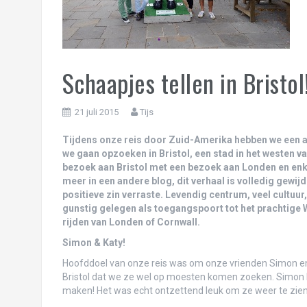
Reisfilmpje binnenland van Colombia
Reisfilmpje Caribisch Colombia!
New York! Concrete jungle where dreams
Schaapjes tellen in Bristol
Reisfilmpje Panama!
Ciao ciao principessa! Terugblik op de vij
21 juli 2015
Tijs
One day in Chicago, the Windy City!
Tijdens onze reis door Zuid-Amerika hebben we een a
we gaan opzoeken in Bristol, een stad in het westen 
Landschaftspark Duisburg: waar industrie
bezoek aan Bristol met een bezoek aan Londen en enke
meer in een andere blog, dit verhaal is volledig gewij
Liefs uit Londen…
positieve zin verraste. Levendig centrum, veel cultuur, 
gunstig gelegen als toegangspoort tot het prachtige W
Schaapjes tellen in Bristol!
rijden van Londen of Cornwall.
Carnaval in Rio de Janeiro én Oeteldonk!
Simon & Katy!
Hoofddoel van onze reis was om onze vrienden Simon en 
Oh Rio, Cidade Maravilhosa!
Bristol dat we ze wel op moesten komen zoeken. Simon ha
maken! Het was echt ontzettend leuk om ze weer te zien, h
Paradijselijk Paraty (of Pa’nat’y?)