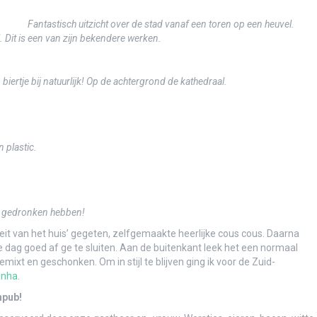
Fantastisch uitzicht over de stad vanaf een toren op een heuvel.
l. Dit is een van zijn bekendere werken.
lca Canyon
biertje bij natuurlijk! Op de achtergrond de kathedraal.
de lucht zweven
 plastic.
nis aan Lonesome George
h
s gedronken hebben!
Isla San Cristóbal
teit van het huis’ gegeten, zelfgemaakte heerlijke cous cous. Daarna
dag goed af ge te sluiten. Aan de buitenkant leek het een normaal
mixt en geschonken. Om in stijl te blijven ging ik voor de Zuid-
rinha
.
npub!