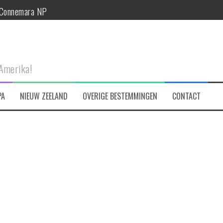
n Connemara NP
-Amerika!
eken!
PA
NIEUW ZEELAND
OVERIGE BESTEMMINGEN
CONTACT
et!
tad te bezoeken!