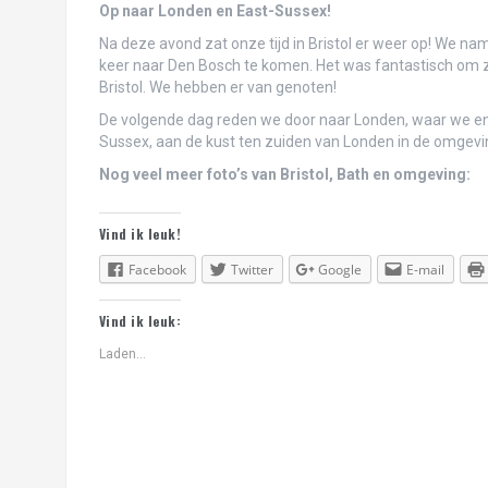
Roadtrip door Albanië en de Balkan (foto’
Op naar Londen en East-Sussex!
Voorpret Colombia
Na deze avond zat onze tijd in Bristol er weer op! We n
keer naar Den Bosch te komen. Het was fantastisch om z
Voorpret Argentinië
Bristol. We hebben er van genoten!
De volgende dag reden we door naar Londen, waar we enk
Naar Ohio met Sogeti
Sussex, aan de kust ten zuiden van Londen in de omgevin
Voorpret Bolivia
Nog veel meer foto’s van Bristol, Bath en omgeving:
Filmpje roadtrip Balkan & Albanië
Vind ik leuk!
Lille: verslag en foto’s!
Facebook
Twitter
Google
E-mail
Reisfilmpje Vilnius!
Vind ik leuk:
Vilnius: verslag en foto’s!
Laden…
Istanbul: verslag en foto’s!
Roadtrip Oekraïne (foto’s en verslag)
Filmpje roadtrip Oekraïne