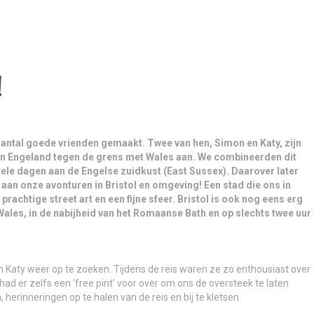
 are made of…
!
f mooiste trips met de MiTo!
antal goede vrienden gemaakt. Twee van hen, Simon en Katy, zijn
van Engeland tegen de grens met Wales aan. We combineerden dit
 en natuur samengaan..
le dagen aan de Engelse zuidkust (East Sussex). Daarover later
d aan onze avonturen in Bristol en omgeving! Een stad die ons in
prachtige street art en een fijne sfeer. Bristol is ook nog eens erg
ales, in de nabijheid van het Romaanse Bath en op slechts twee uur
Katy weer op te zoeken. Tijdens de reis waren ze zo enthousiast over
d er zelfs een ‘free pint’ voor over om ons de oversteek te laten
erinneringen op te halen van de reis en bij te kletsen.