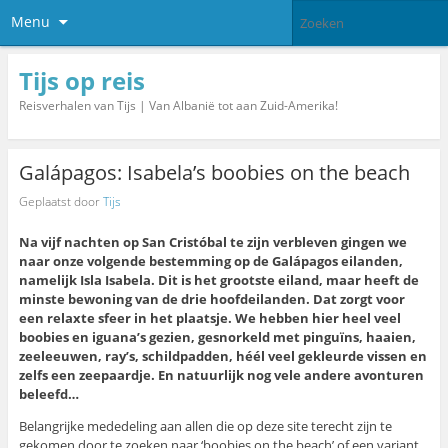
Menu
Tijs op reis
Reisverhalen van Tijs | Van Albanië tot aan Zuid-Amerika!
Galápagos: Isabela’s boobies on the beach
Geplaatst door
Tijs
Na vijf nachten op San Cristóbal te zijn verbleven gingen we
naar onze volgende bestemming op de Galápagos eilanden,
namelijk Isla Isabela. Dit is het grootste eiland, maar heeft de
minste bewoning van de drie hoofdeilanden. Dat zorgt voor
een relaxte sfeer in het plaatsje. We hebben hier heel veel
boobies en iguana’s gezien, gesnorkeld met pinguïns, haaien,
zeeleeuwen, ray’s, schildpadden, héél veel gekleurde vissen en
zelfs een zeepaardje. En natuurlijk nog vele andere avonturen
beleefd…
Belangrijke mededeling aan allen die op deze site terecht zijn te
gekomen door te zoeken naar ‘boobies on the beach’ of een variant