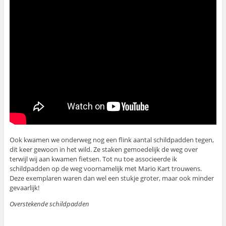
Ook kwamen we onderweg nog een flink aantal schildpadden tegen,
dit keer gewoon in het wild. Ze staken gemoedelijk de weg over
terwijl wij aan kwamen fietsen. Tot nu toe associeerde ik
schildpadden op de weg voornamelijk met Mario Kart trouwens.
Deze exemplaren waren dan wel een stukje groter, maar ook minder
gevaarlijk!
Overstekende schildpadden