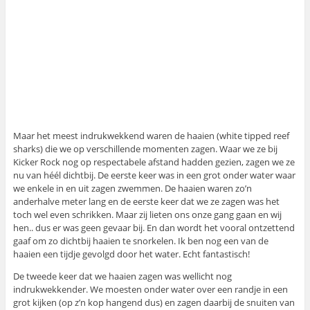
Maar het meest indrukwekkend waren de haaien (white tipped reef
sharks) die we op verschillende momenten zagen. Waar we ze bij
Kicker Rock nog op respectabele afstand hadden gezien, zagen we ze
nu van héél dichtbij. De eerste keer was in een grot onder water waar
we enkele in en uit zagen zwemmen. De haaien waren zo’n
anderhalve meter lang en de eerste keer dat we ze zagen was het
toch wel even schrikken. Maar zij lieten ons onze gang gaan en wij
hen.. dus er was geen gevaar bij. En dan wordt het vooral ontzettend
gaaf om zo dichtbij haaien te snorkelen. Ik ben nog een van de
haaien een tijdje gevolgd door het water. Echt fantastisch!
De tweede keer dat we haaien zagen was wellicht nog
indrukwekkender. We moesten onder water over een randje in een
grot kijken (op z’n kop hangend dus) en zagen daarbij de snuiten van