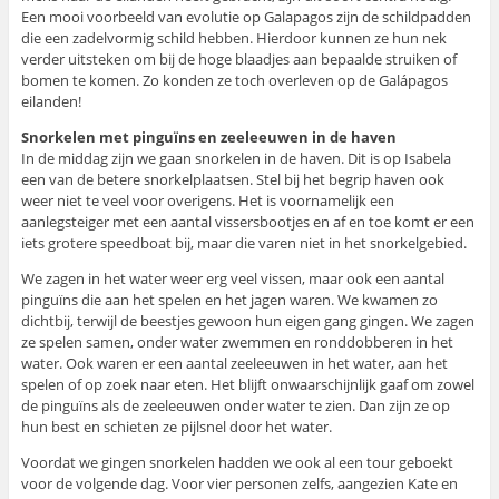
Een mooi voorbeeld van evolutie op Galapagos zijn de schildpadden
die een zadelvormig schild hebben. Hierdoor kunnen ze hun nek
verder uitsteken om bij de hoge blaadjes aan bepaalde struiken of
bomen te komen. Zo konden ze toch overleven op de Galápagos
eilanden!
Snorkelen met pinguïns en zeeleeuwen in de haven
In de middag zijn we gaan snorkelen in de haven. Dit is op Isabela
een van de betere snorkelplaatsen. Stel bij het begrip haven ook
weer niet te veel voor overigens. Het is voornamelijk een
aanlegsteiger met een aantal vissersbootjes en af en toe komt er een
iets grotere speedboat bij, maar die varen niet in het snorkelgebied.
We zagen in het water weer erg veel vissen, maar ook een aantal
pinguïns die aan het spelen en het jagen waren. We kwamen zo
dichtbij, terwijl de beestjes gewoon hun eigen gang gingen. We zagen
ze spelen samen, onder water zwemmen en ronddobberen in het
water. Ook waren er een aantal zeeleeuwen in het water, aan het
spelen of op zoek naar eten. Het blijft onwaarschijnlijk gaaf om zowel
de pinguïns als de zeeleeuwen onder water te zien. Dan zijn ze op
hun best en schieten ze pijlsnel door het water.
Voordat we gingen snorkelen hadden we ook al een tour geboekt
voor de volgende dag. Voor vier personen zelfs, aangezien Kate en