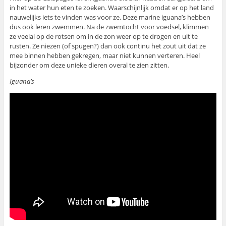
in het water hun eten te zoeken. Waarschijnlijk omdat er op het land
nauwelijks iets te vinden was voor ze. Deze marine iguana’s hebben
dus ook leren zwemmen. Na de zwemtocht voor voedsel, klimmen
ze veelal op de rotsen om in de zon weer op te drogen en uit te
rusten. Ze niezen (of spugen?) dan ook continu het zout uit dat ze
mee binnen hebben gekregen, maar niet kunnen verteren. Heel
bijzonder om deze unieke dieren overal te zien zitten.
Iguana’s