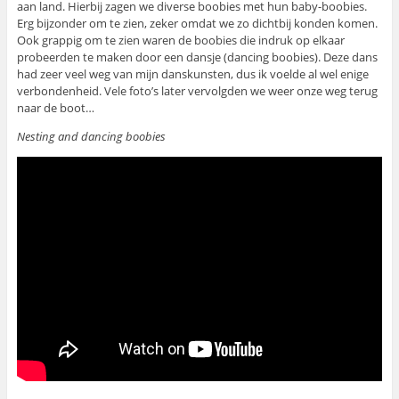
aan land. Hierbij zagen we diverse boobies met hun baby-boobies.
Erg bijzonder om te zien, zeker omdat we zo dichtbij konden komen.
Ook grappig om te zien waren de boobies die indruk op elkaar
probeerden te maken door een dansje (dancing boobies). Deze dans
had zeer veel weg van mijn danskunsten, dus ik voelde al wel enige
verbondenheid. Vele foto’s later vervolgden we weer onze weg terug
naar de boot…
Nesting and dancing boobies