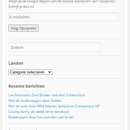
Altijd op de hoogte blijven van de laatste avonturen van Tijsopreis?
Schrijf je dan in!
E
-
m
a
i
l
a
d
r
Landen
e
s
Landen
Recente berichten
Liechtenstein: Drei Brüder und drei Schwestern
Met de kinderwagen door Dublin
Met de auto door Wild Atlantic Ierland en Connemara NP
County Kerry, de wilde Ierse westkust!
Roadtrippen door het noorden van Israël