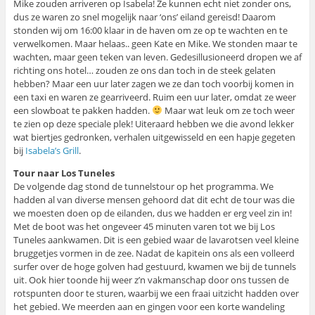
Mike zouden arriveren op Isabela! Ze kunnen echt niet zonder ons,
dus ze waren zo snel mogelijk naar ‘ons’ eiland gereisd! Daarom
stonden wij om 16:00 klaar in de haven om ze op te wachten en te
verwelkomen. Maar helaas.. geen Kate en Mike. We stonden maar te
wachten, maar geen teken van leven. Gedesillusioneerd dropen we af
richting ons hotel… zouden ze ons dan toch in de steek gelaten
hebben? Maar een uur later zagen we ze dan toch voorbij komen in
een taxi en waren ze gearriveerd. Ruim een uur later, omdat ze weer
een slowboat te pakken hadden.
Maar wat leuk om ze toch weer
te zien op deze speciale plek! Uiteraard hebben we die avond lekker
wat biertjes gedronken, verhalen uitgewisseld en een hapje gegeten
bij
Isabela’s Grill
.
Tour naar Los Tuneles
De volgende dag stond de tunnelstour op het programma. We
hadden al van diverse mensen gehoord dat dit echt de tour was die
we moesten doen op de eilanden, dus we hadden er erg veel zin in!
Met de boot was het ongeveer 45 minuten varen tot we bij Los
Tuneles aankwamen. Dit is een gebied waar de lavarotsen veel kleine
bruggetjes vormen in de zee. Nadat de kapitein ons als een volleerd
surfer over de hoge golven had gestuurd, kwamen we bij de tunnels
uit. Ook hier toonde hij weer z’n vakmanschap door ons tussen de
rotspunten door te sturen, waarbij we een fraai uitzicht hadden over
het gebied. We meerden aan en gingen voor een korte wandeling