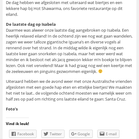
De dag hebben we afgesloten met uiteraard wat biertjes en een
lekkere hap bij Hot Shawarma, ons favoriete restaurantje op dit
eiland.
De laatste dag op Isabela
Daarmee was alweer onze laatste dag aangebroken op Isabela. Een
heerlijk relaxed eiland! In de ochtend zijn we nog wat gaan wandelen,
zagen we weer talloze gigantische Iguana’s en diverse vogels al
rennend over het strand. In de middag wilde ik eigenlijk nog een
laatste keer gaan snorkelen op Isabela, maar het weer werd wat
minder en ik besloot net als Jacq gewoon lekker m’n boekje te blijven
lezen. Ook niet vervelend! Maar ik had graag nog wel een keertje met
de zeeleeuwen en pinguïns gezwommen eigenlijk.
Uiteraard hebben we de avond weer met onze Australische vrienden
afgesloten met een goede hap eten en ettelijke biertjes! We maakten
het niet te laat.. de volgende ochtend moesten we namelijk weer om
half zes op pad om richting ons laatste eiland te gaan: Santa Cruz.
Foto’s
Vind ik leuk!
Facebook
Twitter
Google
E-mail