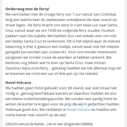
Onderweg met de ferry!
We vertrokken met de vroege ferry van 7 uur vanuit San Cristóbal.
Nog een laatste keer de zeeleeuwen ontwijkend die daar overal op
straat lagen.. De ferry bracht ons eerst in ruim twee uur naar Santa
Cruz, vanuit waar we om 13:00 de volgende ferry zouden moeten
pakken naar Isla Isabela. We hadden dus vast enkele uren om ook
een beetje Santa Cruz te verkennen. Dit is het eiland waar de meeste
bewoning is (het is gewoon een stadje), vanuit waar ook het meeste
geregeld kan worden aan cruises etc. Voor ons minder interessant,
aangezien we zonder cruise de eilanden al hebben verkend. We
besloten nog lekker wat te eten op Santa Cruz, maar misten
daardoor bijna onze ferry… gelukkig haalden we het allemaal nog net
en kwamen we rond een uur of drie aan op Isla Isabela!
Hotel Volcano
We hadden geen hotel geboekt voor dit eiland, wat ook totaal niet
nodig is.. genoeg beschikbare kamers en daardoor hadden we dus
een kleine onderhandelingspositie. We vonden een aardig hotel en
wisten de kamer te krijgen voor de prijs die wij in gedachten hadden.
Helemaal goed dus. We verbleven in
hotel Volcano
en hadden een
ruime kamer met uitzicht op de zee!
Uitzicht vanuit de kamer.. zee en een drogende toilettas