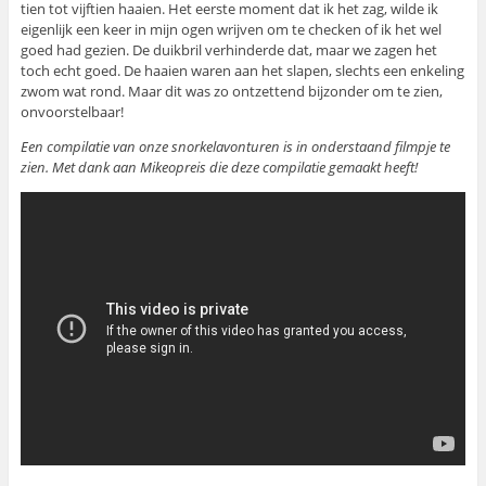
tien tot vijftien haaien. Het eerste moment dat ik het zag, wilde ik
eigenlijk een keer in mijn ogen wrijven om te checken of ik het wel
goed had gezien. De duikbril verhinderde dat, maar we zagen het
toch echt goed. De haaien waren aan het slapen, slechts een enkeling
zwom wat rond. Maar dit was zo ontzettend bijzonder om te zien,
onvoorstelbaar!
Een compilatie van onze snorkelavonturen is in onderstaand filmpje te
zien. Met dank aan Mikeopreis die deze compilatie gemaakt heeft!