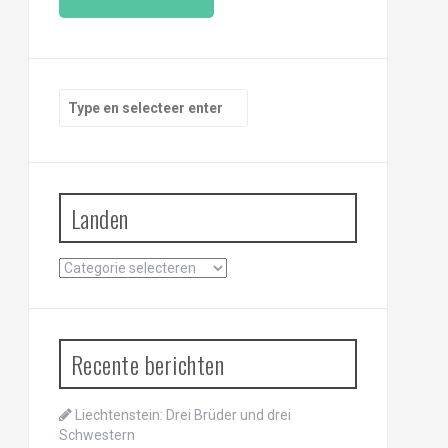
i
l
a
d
r
Zoeken
e
naar:
s
Landen
Landen
Recente berichten
Liechtenstein: Drei Brüder und drei
Schwestern