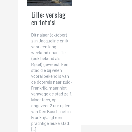
Ons avontuur in Albanië!
Reisfilmpje binnenland van Colombia
Lille: verslag
en foto’s!
Reisfilmpje Caribisch Colombia!
New York! Concrete jungle where dreams
Dit najaar (oktober)
zijn Jacqueline en ik
Reisfilmpje Panama!
voor een lang
weekend naar Lille
Ciao ciao principessa! Terugblik op de vij
(ook bekend als
Rijsel) geweest. Een
One day in Chicago, the Windy City!
stad die bij velen
vooral bekend is van
Landschaftspark Duisburg: waar industrie
de doorreis naar zuid-
Frankrijk, maar niet
Liefs uit Londen…
vanwege de stad zelf.
Maar toch, op
Schaapjes tellen in Bristol!
ongeveer 2 uur rijden
van Den Bosch, net in
Carnaval in Rio de Janeiro én Oeteldonk!
Frankrijk, ligt een
prachtige leuke stad.
Oh Rio, Cidade Maravilhosa!
[…]