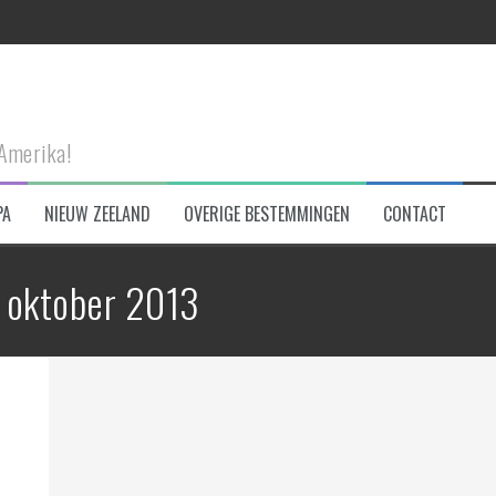
n Connemara NP
-Amerika!
PA
NIEUW ZEELAND
OVERIGE BESTEMMINGEN
CONTACT
eken!
 oktober 2013
et!
tad te bezoeken!