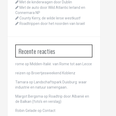
Met de kinderwagen door Dublin
Met de auto door Wild Atlantic Ierland en
Connemara NP
County Kerry, de wilde Ierse westkust!
Roadtrippen door het noorden van Israël
Recente reacties
rome
op
Midden-Italië: van Rome tot aan Lecce
reizen
op
Broertjesweekend Koblenz
Tamara op
Landschaftspark Duisburg: waar
industrie en natuur samengaan..
Margot Bergsma op
Roadtrip door Albanië en
de Balkan (foto’s en verslag)
Robin Gelade op
Contact