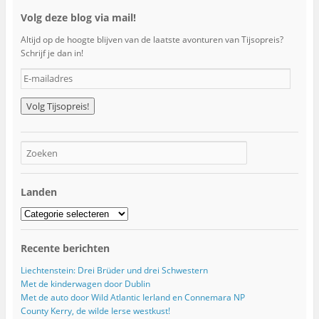
Volg deze blog via mail!
Altijd op de hoogte blijven van de laatste avonturen van Tijsopreis?
Schrijf je dan in!
E
-
m
a
i
l
a
d
r
Landen
e
s
Landen
Recente berichten
Liechtenstein: Drei Brüder und drei Schwestern
Met de kinderwagen door Dublin
Met de auto door Wild Atlantic Ierland en Connemara NP
County Kerry, de wilde Ierse westkust!