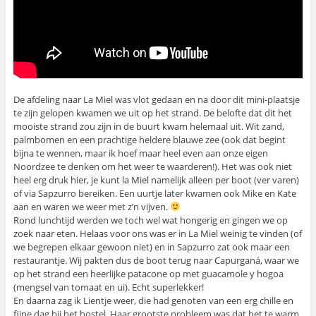
De afdeling naar La Miel was vlot gedaan en na door dit mini-plaatsje
te zijn gelopen kwamen we uit op het strand. De belofte dat dit het
mooiste strand zou zijn in de buurt kwam helemaal uit. Wit zand,
palmbomen en een prachtige heldere blauwe zee (ook dat begint
bijna te wennen, maar ik hoef maar heel even aan onze eigen
Noordzee te denken om het weer te waarderen!). Het was ook niet
heel erg druk hier, je kunt la Miel namelijk alleen per boot (ver varen)
of via Sapzurro bereiken. Een uurtje later kwamen ook Mike en Kate
aan en waren we weer met z’n vijven.
Rond lunchtijd werden we toch wel wat hongerig en gingen we op
zoek naar eten. Helaas voor ons was er in La Miel weinig te vinden (of
we begrepen elkaar gewoon niet) en in Sapzurro zat ook maar een
restaurantje. Wij pakten dus de boot terug naar Capurganá, waar we
op het strand een heerlijke patacone op met guacamole y hogoa
(mengsel van tomaat en ui). Echt superlekker!
En daarna zag ik Lientje weer, die had genoten van een erg chille en
fijne dag bij het hostel. Haar grootste probleem was dat het te warm