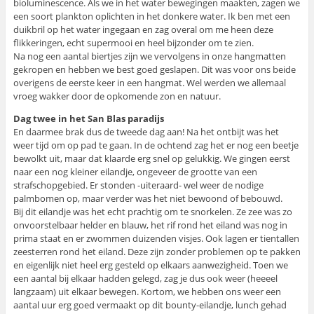
bioluminescence. Als we in het water bewegingen maakten, zagen we
een soort plankton oplichten in het donkere water. Ik ben met een
duikbril op het water ingegaan en zag overal om me heen deze
flikkeringen, echt supermooi en heel bijzonder om te zien.
Na nog een aantal biertjes zijn we vervolgens in onze hangmatten
gekropen en hebben we best goed geslapen. Dit was voor ons beide
overigens de eerste keer in een hangmat. Wel werden we allemaal
vroeg wakker door de opkomende zon en natuur.
Dag twee in het San Blas paradijs
En daarmee brak dus de tweede dag aan! Na het ontbijt was het
weer tijd om op pad te gaan. In de ochtend zag het er nog een beetje
bewolkt uit, maar dat klaarde erg snel op gelukkig. We gingen eerst
naar een nog kleiner eilandje, ongeveer de grootte van een
strafschopgebied. Er stonden -uiteraard- wel weer de nodige
palmbomen op, maar verder was het niet bewoond of bebouwd.
Bij dit eilandje was het echt prachtig om te snorkelen. Ze zee was zo
onvoorstelbaar helder en blauw, het rif rond het eiland was nog in
prima staat en er zwommen duizenden visjes. Ook lagen er tientallen
zeesterren rond het eiland. Deze zijn zonder problemen op te pakken
en eigenlijk niet heel erg gesteld op elkaars aanwezigheid. Toen we
een aantal bij elkaar hadden gelegd, zag je dus ook weer (heeeel
langzaam) uit elkaar bewegen. Kortom, we hebben ons weer een
aantal uur erg goed vermaakt op dit bounty-eilandje, lunch gehad