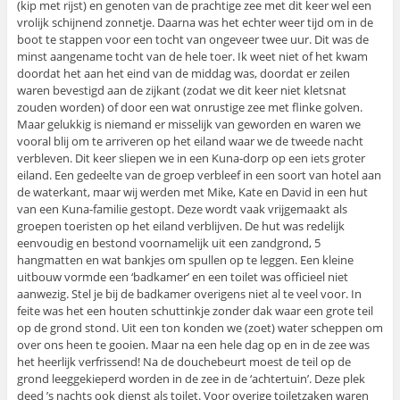
(kip met rijst) en genoten van de prachtige zee met dit keer wel een
vrolijk schijnend zonnetje. Daarna was het echter weer tijd om in de
boot te stappen voor een tocht van ongeveer twee uur. Dit was de
minst aangename tocht van de hele toer. Ik weet niet of het kwam
doordat het aan het eind van de middag was, doordat er zeilen
waren bevestigd aan de zijkant (zodat we dit keer niet kletsnat
zouden worden) of door een wat onrustige zee met flinke golven.
Maar gelukkig is niemand er misselijk van geworden en waren we
vooral blij om te arriveren op het eiland waar we de tweede nacht
verbleven. Dit keer sliepen we in een Kuna-dorp op een iets groter
eiland. Een gedeelte van de groep verbleef in een soort van hotel aan
de waterkant, maar wij werden met Mike, Kate en David in een hut
van een Kuna-familie gestopt. Deze wordt vaak vrijgemaakt als
groepen toeristen op het eiland verblijven. De hut was redelijk
eenvoudig en bestond voornamelijk uit een zandgrond, 5
hangmatten en wat bankjes om spullen op te leggen. Een kleine
uitbouw vormde een ‘badkamer’ en een toilet was officieel niet
aanwezig. Stel je bij de badkamer overigens niet al te veel voor. In
feite was het een houten schuttinkje zonder dak waar een grote teil
op de grond stond. Uit een ton konden we (zoet) water scheppen om
over ons heen te gooien. Maar na een hele dag op en in de zee was
het heerlijk verfrissend! Na de douchebeurt moest de teil op de
grond leeggekieperd worden in de zee in de ‘achtertuin’. Deze plek
deed ’s nachts ook dienst als toilet. Voor overige toiletzaken waren