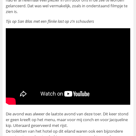
had er al helemaal veel plezier in om door ons in de zee te worden
gelanceerd. Dat was wel vermakelijk, zoals in onderstaand filmpje te
zien is.
Tijs op San Blas met een flinke last op z’n schouders
Die avond was alweer de laatste avond van deze toer. Dit keer stond
er geen kreeft op het menu, maar voor mij conch en voor Jacqueline
kip. Uiteraard geserveerd met rijst.
De toiletten van het hotel op dit eiland waren ook een bijzondere