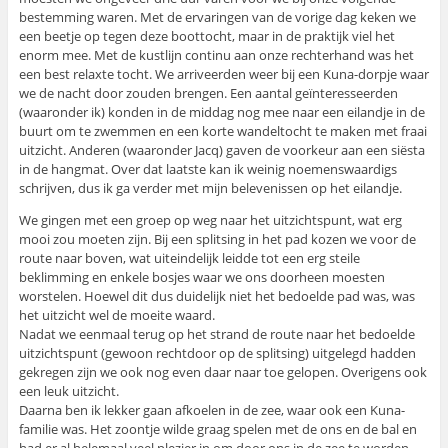
bestemming waren. Met de ervaringen van de vorige dag keken we
een beetje op tegen deze boottocht, maar in de praktijk viel het
enorm mee. Met de kustlijn continu aan onze rechterhand was het
een best relaxte tocht. We arriveerden weer bij een Kuna-dorpje waar
we de nacht door zouden brengen. Een aantal geïnteresseerden
(waaronder ik) konden in de middag nog mee naar een eilandje in de
buurt om te zwemmen en een korte wandeltocht te maken met fraai
uitzicht. Anderen (waaronder Jacq) gaven de voorkeur aan een siësta
in de hangmat. Over dat laatste kan ik weinig noemenswaardigs
schrijven, dus ik ga verder met mijn belevenissen op het eilandje.
We gingen met een groep op weg naar het uitzichtspunt, wat erg
mooi zou moeten zijn. Bij een splitsing in het pad kozen we voor de
route naar boven, wat uiteindelijk leidde tot een erg steile
beklimming en enkele bosjes waar we ons doorheen moesten
worstelen. Hoewel dit dus duidelijk niet het bedoelde pad was, was
het uitzicht wel de moeite waard.
Nadat we eenmaal terug op het strand de route naar het bedoelde
uitzichtspunt (gewoon rechtdoor op de splitsing) uitgelegd hadden
gekregen zijn we ook nog even daar naar toe gelopen. Overigens ook
een leuk uitzicht.
Daarna ben ik lekker gaan afkoelen in de zee, waar ook een Kuna-
familie was. Het zoontje wilde graag spelen met de ons en de bal en