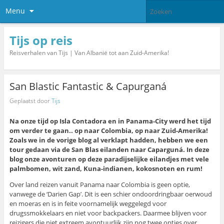
Menu
Tijs op reis
Reisverhalen van Tijs | Van Albanië tot aan Zuid-Amerika!
San Blastic Fantastic & Capurganá
Geplaatst door
Tijs
Na onze tijd op Isla Contadora en in Panama-City werd het tijd
om verder te gaan.. op naar Colombia, op naar Zuid-Amerika!
Zoals we in de vorige blog al verklapt hadden, hebben we een
tour gedaan via de San Blas eilanden naar Caparguná. In deze
blog onze avonturen op deze paradijselijke eilandjes met vele
palmbomen, wit zand, Kuna-indianen, kokosnoten en rum!
Over land reizen vanuit Panama naar Colombia is geen optie,
vanwege de ‘Darien Gap’. Dit is een schier ondoordringbaar oerwoud
en moeras en is in feite voornamelijk weggelegd voor
drugssmokkelaars en niet voor backpackers. Daarmee blijven voor
reizigers die niet extreem avontuurlijk zijn nog twee opties over,