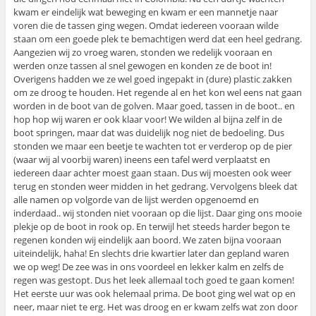
kwam er eindelijk wat beweging en kwam er een mannetje naar
voren die de tassen ging wegen. Omdat iedereen vooraan wilde
staan om een goede plek te bemachtigen werd dat een heel gedrang.
Aangezien wij zo vroeg waren, stonden we redelijk vooraan en
werden onze tassen al snel gewogen en konden ze de boot in!
Overigens hadden we ze wel goed ingepakt in (dure) plastic zakken
om ze droog te houden. Het regende al en het kon wel eens nat gaan
worden in de boot van de golven. Maar goed, tassen in de boot.. en
hop hop wij waren er ook klaar voor! We wilden al bijna zelf in de
boot springen, maar dat was duidelijk nog niet de bedoeling. Dus
stonden we maar een beetje te wachten tot er verderop op de pier
(waar wij al voorbij waren) ineens een tafel werd verplaatst en
iedereen daar achter moest gaan staan. Dus wij moesten ook weer
terug en stonden weer midden in het gedrang. Vervolgens bleek dat
alle namen op volgorde van de lijst werden opgenoemd en
inderdaad.. wij stonden niet vooraan op die lijst. Daar ging ons mooie
plekje op de boot in rook op. En terwijl het steeds harder begon te
regenen konden wij eindelijk aan boord. We zaten bijna vooraan
uiteindelijk, haha! En slechts drie kwartier later dan gepland waren
we op weg! De zee was in ons voordeel en lekker kalm en zelfs de
regen was gestopt. Dus het leek allemaal toch goed te gaan komen!
Het eerste uur was ook helemaal prima. De boot ging wel wat op en
neer, maar niet te erg. Het was droog en er kwam zelfs wat zon door