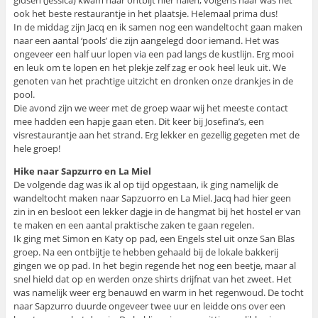
gidsen (Jessica) kwam haar ontbijt hier halen, volgens haar was het
ook het beste restaurantje in het plaatsje. Helemaal prima dus!
In de middag zijn Jacq en ik samen nog een wandeltocht gaan maken
naar een aantal ‘pools’ die zijn aangelegd door iemand. Het was
ongeveer een half uur lopen via een pad langs de kustlijn. Erg mooi
en leuk om te lopen en het plekje zelf zag er ook heel leuk uit. We
genoten van het prachtige uitzicht en dronken onze drankjes in de
pool.
Die avond zijn we weer met de groep waar wij het meeste contact
mee hadden een hapje gaan eten. Dit keer bij Josefina’s, een
visrestaurantje aan het strand. Erg lekker en gezellig gegeten met de
hele groep!
Hike naar Sapzurro en La Miel
De volgende dag was ik al op tijd opgestaan, ik ging namelijk de
wandeltocht maken naar Sapzuorro en La Miel. Jacq had hier geen
zin in en besloot een lekker dagje in de hangmat bij het hostel er van
te maken en een aantal praktische zaken te gaan regelen.
Ik ging met Simon en Katy op pad, een Engels stel uit onze San Blas
groep. Na een ontbijtje te hebben gehaald bij de lokale bakkerij
gingen we op pad. In het begin regende het nog een beetje, maar al
snel hield dat op en werden onze shirts drijfnat van het zweet. Het
was namelijk weer erg benauwd en warm in het regenwoud. De tocht
naar Sapzurro duurde ongeveer twee uur en leidde ons over een