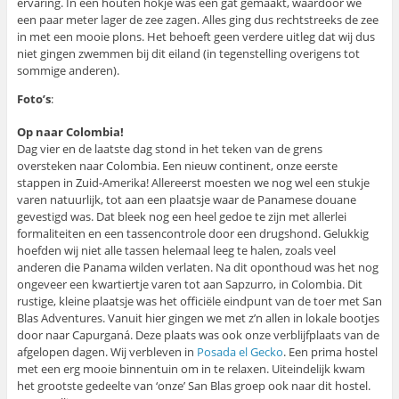
ervaring. In een houten hokje was een gat gemaakt, waardoor we
een paar meter lager de zee zagen. Alles ging dus rechtstreeks de zee
in met een mooie plons. Het behoeft geen verdere uitleg dat wij dus
niet gingen zwemmen bij dit eiland (in tegenstelling overigens tot
sommige anderen).
Foto’s
:
Op naar Colombia!
Dag vier en de laatste dag stond in het teken van de grens
oversteken naar Colombia. Een nieuw continent, onze eerste
stappen in Zuid-Amerika! Allereerst moesten we nog wel een stukje
varen natuurlijk, tot aan een plaatsje waar de Panamese douane
gevestigd was. Dat bleek nog een heel gedoe te zijn met allerlei
formaliteiten en een tassencontrole door een drugshond. Gelukkig
hoefden wij niet alle tassen helemaal leeg te halen, zoals veel
anderen die Panama wilden verlaten. Na dit oponthoud was het nog
ongeveer een kwartiertje varen tot aan Sapzurro, in Colombia. Dit
rustige, kleine plaatsje was het officiële eindpunt van de toer met San
Blas Adventures. Vanuit hier gingen we met z’n allen in lokale bootjes
door naar Capurganá. Deze plaats was ook onze verblijfplaats van de
afgelopen dagen. Wij verbleven in
Posada el Gecko
. Een prima hostel
met een erg mooie binnentuin om in te relaxen. Uiteindelijk kwam
het grootste gedeelte van ‘onze’ San Blas groep ook naar dit hostel.