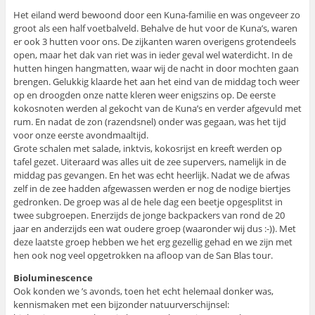
Het eiland werd bewoond door een Kuna-familie en was ongeveer zo
groot als een half voetbalveld. Behalve de hut voor de Kuna’s, waren
er ook 3 hutten voor ons. De zijkanten waren overigens grotendeels
open, maar het dak van riet was in ieder geval wel waterdicht. In de
hutten hingen hangmatten, waar wij de nacht in door mochten gaan
brengen. Gelukkig klaarde het aan het eind van de middag toch weer
op en droogden onze natte kleren weer enigszins op. De eerste
kokosnoten werden al gekocht van de Kuna’s en verder afgevuld met
rum. En nadat de zon (razendsnel) onder was gegaan, was het tijd
voor onze eerste avondmaaltijd.
Grote schalen met salade, inktvis, kokosrijst en kreeft werden op
tafel gezet. Uiteraard was alles uit de zee supervers, namelijk in de
middag pas gevangen. En het was echt heerlijk. Nadat we de afwas
zelf in de zee hadden afgewassen werden er nog de nodige biertjes
gedronken. De groep was al de hele dag een beetje opgesplitst in
twee subgroepen. Enerzijds de jonge backpackers van rond de 20
jaar en anderzijds een wat oudere groep (waaronder wij dus :-)). Met
deze laatste groep hebben we het erg gezellig gehad en we zijn met
hen ook nog veel opgetrokken na afloop van de San Blas tour.
Bioluminescence
Ook konden we ’s avonds, toen het echt helemaal donker was,
kennismaken met een bijzonder natuurverschijnsel: