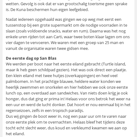
wetten. Gevolg is ook dat er van grootschalig toerisme geen sprake
is. De Kuna beschermen hun eigen leefgebied.
Nadat iedereen opgehaald was gingen we op weg met eerst een
tussenstop bij een grote supermarkt om de nodige voorraden in te
slaan (zoals voldoende snacks, water en rum). Daarna was het nog
enkele uren rijden tot aan Carti, waar twee boten klaar lagen om ons
vier dagen te vervoeren. We waren met een groep van 25 man en
vanuit de organisatie waren twee gidsen mee.
De eerste dag op San Blas
We werden per boot naar het eerste eiland gebracht (Turtle island,
maar ik heb geen schildpad gezien). Het was ook direct een plaatje.
Een klein eiland met twee hutjes (overkappingen) en heel veel
palmbomen. In het prachtige blauwe, heldere water konden we
heerlijk zwemmen en snorkelen en hier hebben we ook onze eerste
lunch op, een overdaad aan sandwiches. Van niets doen krijg je ook
honger, dus dat ging er prima in! Helaas voor ons betrok het weer na
een uur en werd de lucht donker. Dat hoort er nou eenmaal bij in het
regenseizoen, zelfs in een tropisch paradijs.
Dus wij gingen de boot weer in, nog een paar uur om te varen naar
onze eerste plek om te overnachten. Helaas bleef het tijdens deze
tocht echt slecht weer, dus koud en verkleumd kwamen we aan op
het eiland.