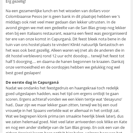
Erg gezellig!
Na een gezamenlijke lunch en het wisselen van dollars voor
Colombiaanse Pesos (er is geen bank in dit plaatsje) hebben we ’s
middags ook niet veel meer gedaan dan lekker uitrusten. In de
avond gingen we met een gedeelte van de San Blas groep nog lekker
eten bij een Italiaans restaurant, waarna een feest was georganiseerd
ter ere van onze komst in Capurganá. Dit feest bleek nota bene in de
tuin van ons hostel plaats te vinden! Klinkt natuurlijk fantastisch en
het was ook best gezellig. Alleen waren wij (net als de anderen die in
dit hostel verbleven) rond 12 uur echt doodop… terwijl het feest tot
half 5 doorging…. en daarna de hanen begonnen te kraaien. Dankzij
onze vermoeidheid en de oordopjes hebben we gelukkig nog wel
best goed geslapen!
De eerste dag in Capurganá
Nadat we ondanks het feestgedruis en haangekraai toch redelijk
goed uitgeslapen hadden, was het tijd om ergens ontbijt te gaan
scoren. Ergens achteraf vonden we een klein tentje wat ‘desayuno’
had.. Daar zijn we maar lekker gaan zitten, terwijl we bij een oud
vrouwtje in het Spaans vertelde wat er allemaal in het ontbijt zat.
Wat we begrepen klonk prima (en smaakte heerlijk bleek later), dus
we zaten helemaal goed. Niet veel later arriveerden ook Mike en Kate
en nog een ander stelletje van de San Blas groep. En ook een van de