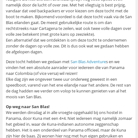
namelijk door de lucht of over zee. Met het vliegtuig is best prijzig,
vandaar dat veel backpackers er voor kiezen om deze tocht met de
boot te maken. Bijkomend voordeel is dat deze tocht vaak via de San
Blas eilanden gaat. De meest gebruikelijke route is om dan
rechtstreeks naar Cartagena te zeilen, wat ook twee volle dagen over
volle zee betekent (met grote kans op zeeziekte).
Een alternatief dat we ontdekten is om deze tocht te ondernemen
zonder de dagen op volle zee. Dit is dus ook wat we gedaan hebben
de afgelopen dagen.
Deze tocht hebben we gedaan met
San Blas Adventure
s en we
vinden het een absolute aanrader voor iedereen die van Panama
naar Colombia (of vice versa) wil reizen!
Elke dag zijn we ongeveer twee uur onderweg geweest in een
speedboot, varend van het ene eilandje naar het andere. De rest van
de dag hadden we verder om volop te kunnen genieten van al het
moois van San Blas.
Op weg naar San Blas!
We werden dinsdag al in alle vroegte opgehaald bij ons hostel in
Panama, door Kuna met een 4×4. Niet iedereen mag namelijk zomaar
het gebied in, waar de Kuna-indianen autonome zeggenschap
hebben. Het is een onderdeel van Panama officieel, maar de Kuna
zijn hier de baas. Zij wonen hier nog met hun eigen gebruiken en