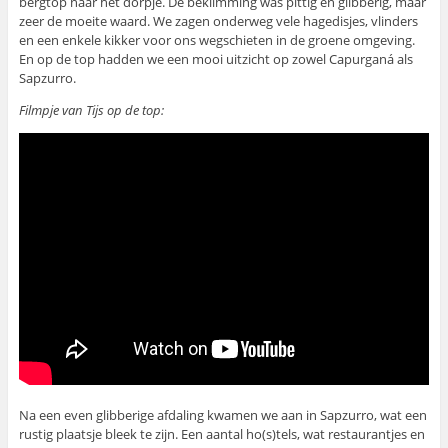
bergtop naar het dorpje. De beklimming was pittig en glibberig, maar
zeer de moeite waard. We zagen onderweg vele hagedisjes, vlinders
en een enkele kikker voor ons wegschieten in de groene omgeving.
En op de top hadden we een mooi uitzicht op zowel Capurganá als
Sapzurro.
Filmpje van Tijs op de top:
Na een even glibberige afdaling kwamen we aan in Sapzurro, wat een
rustig plaatsje bleek te zijn. Een aantal ho(s)tels, wat restaurantjes en