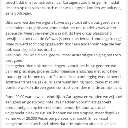
terecht dat ons rechtstreeks naar Cartagena zou brengen. En nadat
de airco op ons verzoek toch maar was uitgezet konden we ook nog
eens opdrogen.
Uiteraard werden we ergens halverwege toch uit de bus gezet en in
een andere bus geplaatst, zonder dat het ons duidelijk was wat er
gebeurde. Meest vervelende was dat dit hele circus plaatsvond
terwijl Lien net naar de WC was (samen met iemand anders gelukkig).
Maar zij werd toch nog opgewacht door een ander mannetje die hen
ook naar de juiste bus bracht.
Veel onduidelijkheid, veel gedoe.. maar achteraf gezien ging het toch
best goed.
En er gebeurden ook mooie dingen.. vanuit het busje genoten we
van het prachtige, groene, Colombiaanse landschap met echt hele
mooie, grote bomen overal. En toen de zon onderging was de hemel
schitterend oranje gekleurd. Echt waanzinning mooi, zeker met wat
donkere wolken die een goed contrast vormden met de oranje lucht.
Rond 20:00 waren we uiteindelijk in Cartagena en vonden we vrij snel
een goed en goedkoop hotel. We hadden vooraf niets geboekt
omdat hetgeen op internet stond behoorlijk duur was of al
volgeboekt bleek te zijn. Nu hebben we een simpele, maar degelijke
kamer voor 20.000 Pesos per persoon per nacht. En eenmaal
aangekomen in het hotel, bleek dat drie anderen uit de leuke San