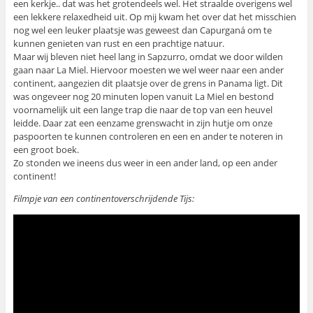
een kerkje.. dat was het grotendeels wel. Het straalde overigens wel
een lekkere relaxedheid uit. Op mij kwam het over dat het misschien
nog wel een leuker plaatsje was geweest dan Capurganá om te
kunnen genieten van rust en een prachtige natuur.
Maar wij bleven niet heel lang in Sapzurro, omdat we door wilden
gaan naar La Miel. Hiervoor moesten we wel weer naar een ander
continent, aangezien dit plaatsje over de grens in Panama ligt. Dit
was ongeveer nog 20 minuten lopen vanuit La Miel en bestond
voornamelijk uit een lange trap die naar de top van een heuvel
leidde. Daar zat een eenzame grenswacht in zijn hutje om onze
paspoorten te kunnen controleren en een en ander te noteren in
een groot boek.
Zo stonden we ineens dus weer in een ander land, op een ander
continent!
Filmpje van een continentoverschrijdende Tijs: