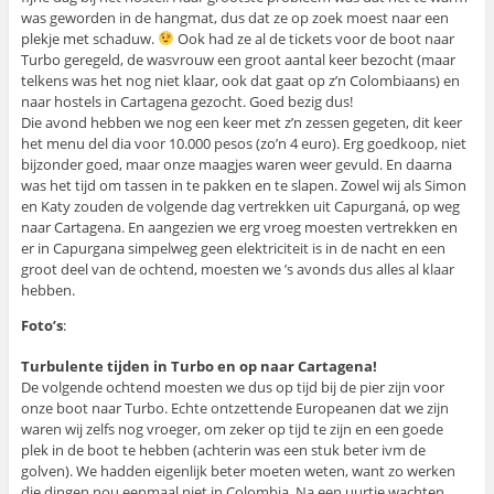
was geworden in de hangmat, dus dat ze op zoek moest naar een
plekje met schaduw.
Ook had ze al de tickets voor de boot naar
Turbo geregeld, de wasvrouw een groot aantal keer bezocht (maar
telkens was het nog niet klaar, ook dat gaat op z’n Colombiaans) en
naar hostels in Cartagena gezocht. Goed bezig dus!
Die avond hebben we nog een keer met z’n zessen gegeten, dit keer
het menu del dia voor 10.000 pesos (zo’n 4 euro). Erg goedkoop, niet
bijzonder goed, maar onze maagjes waren weer gevuld. En daarna
was het tijd om tassen in te pakken en te slapen. Zowel wij als Simon
en Katy zouden de volgende dag vertrekken uit Capurganá, op weg
naar Cartagena. En aangezien we erg vroeg moesten vertrekken en
er in Capurgana simpelweg geen elektriciteit is in de nacht en een
groot deel van de ochtend, moesten we ’s avonds dus alles al klaar
hebben.
Foto’s
:
Turbulente tijden in Turbo en op naar Cartagena!
De volgende ochtend moesten we dus op tijd bij de pier zijn voor
onze boot naar Turbo. Echte ontzettende Europeanen dat we zijn
waren wij zelfs nog vroeger, om zeker op tijd te zijn en een goede
plek in de boot te hebben (achterin was een stuk beter ivm de
golven). We hadden eigenlijk beter moeten weten, want zo werken
die dingen nou eenmaal niet in Colombia. Na een uurtje wachten