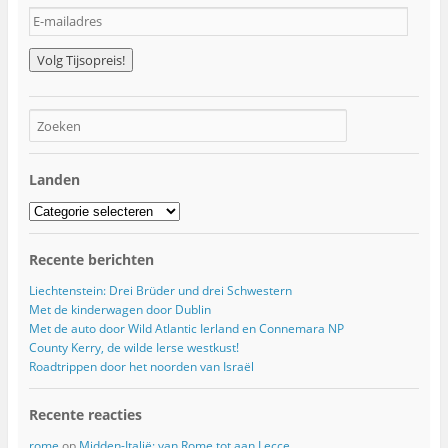
E
-
m
a
i
l
a
d
r
Landen
e
s
Landen
Recente berichten
Liechtenstein: Drei Brüder und drei Schwestern
Met de kinderwagen door Dublin
Met de auto door Wild Atlantic Ierland en Connemara NP
County Kerry, de wilde Ierse westkust!
Roadtrippen door het noorden van Israël
Recente reacties
rome
op
Midden-Italië: van Rome tot aan Lecce