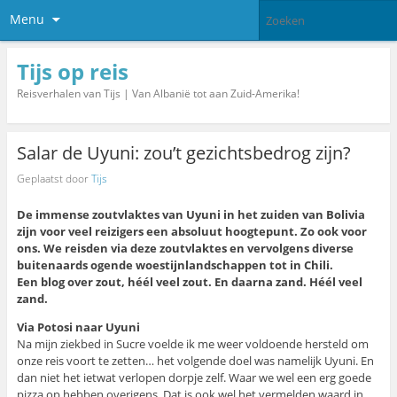
Menu
Tijs op reis
Reisverhalen van Tijs | Van Albanië tot aan Zuid-Amerika!
Salar de Uyuni: zou’t gezichtsbedrog zijn?
Geplaatst door
Tijs
De immense zoutvlaktes van Uyuni in het zuiden van Bolivia
zijn voor veel reizigers een absoluut hoogtepunt. Zo ook voor
ons. We reisden via deze zoutvlaktes en vervolgens diverse
buitenaards ogende woestijnlandschappen tot in Chili.
Een blog over zout, héél veel zout. En daarna zand. Héél veel
zand.
Via Potosi naar Uyuni
Na mijn ziekbed in Sucre voelde ik me weer voldoende hersteld om
onze reis voort te zetten… het volgende doel was namelijk Uyuni. En
dan niet het ietwat verlopen dorpje zelf. Waar we wel een erg goede
pizza op hebben overigens. Dat is ook wel het vermelden waard in