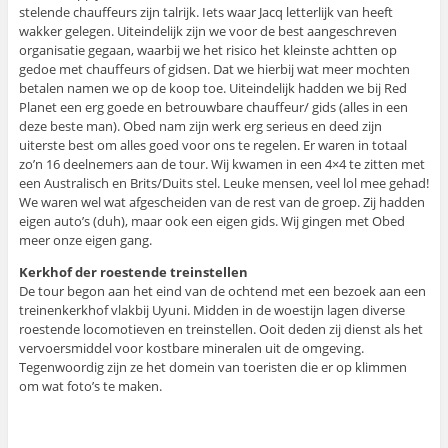
stelende chauffeurs zijn talrijk. Iets waar Jacq letterlijk van heeft
wakker gelegen. Uiteindelijk zijn we voor de best aangeschreven
organisatie gegaan, waarbij we het risico het kleinste achtten op
gedoe met chauffeurs of gidsen. Dat we hierbij wat meer mochten
betalen namen we op de koop toe. Uiteindelijk hadden we bij Red
Planet een erg goede en betrouwbare chauffeur/ gids (alles in een
deze beste man). Obed nam zijn werk erg serieus en deed zijn
uiterste best om alles goed voor ons te regelen. Er waren in totaal
zo’n 16 deelnemers aan de tour. Wij kwamen in een 4×4 te zitten met
een Australisch en Brits/Duits stel. Leuke mensen, veel lol mee gehad!
We waren wel wat afgescheiden van de rest van de groep. Zij hadden
eigen auto’s (duh), maar ook een eigen gids. Wij gingen met Obed
meer onze eigen gang.
Kerkhof der roestende treinstellen
De tour begon aan het eind van de ochtend met een bezoek aan een
treinenkerkhof vlakbij Uyuni. Midden in de woestijn lagen diverse
roestende locomotieven en treinstellen. Ooit deden zij dienst als het
vervoersmiddel voor kostbare mineralen uit de omgeving.
Tegenwoordig zijn ze het domein van toeristen die er op klimmen
om wat foto’s te maken.