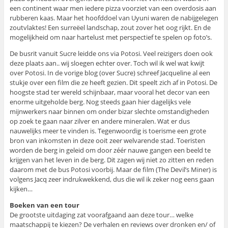
een continent waar men iedere pizza voorziet van een overdosis aan
rubberen kaas. Maar het hoofddoel van Uyuni waren de nabijgelegen
zoutvlaktes! Een surreëel landschap, zout zover het oog rijkt. En de
mogelijkheid om naar hartelust met perspectief te spelen op foto’s.
De busrit vanuit Sucre leidde ons via Potosi. Veel reizigers doen ook
deze plaats aan.. wij sloegen echter over. Toch wil ik wel wat kwijt
over Potosi. In de vorige blog (over Sucre) schreef Jacqueline al een
stukje over een film die ze heeft gezien. Dit speelt zich af in Potosi. De
hoogste stad ter wereld schijnbaar, maar vooral het decor van een
enorme uitgeholde berg. Nog steeds gaan hier dagelijks vele
mijnwerkers naar binnen om onder bizar slechte omstandigheden
op zoek te gaan naar zilver en andere mineralen. Wat er dus
nauwelijks meer te vinden is. Tegenwoordig is toerisme een grote
bron van inkomsten in deze ooit zeer welvarende stad. Toeristen
worden de berg in geleid om door zéér nauwe gangen een beeld te
krijgen van het leven in de berg. Dit zagen wij niet zo zitten en reden
daarom met de bus Potosi voorbij. Maar de film (The Devil’s Miner) is
volgens Jacq zeer indrukwekkend, dus die wil ik zeker nog eens gaan
kijken…
Boeken van een tour
De grootste uitdaging zat voorafgaand aan deze tour… welke
maatschappij te kiezen? De verhalen en reviews over dronken en/ of