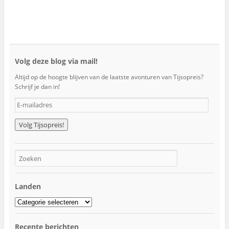
Volg deze blog via mail!
Altijd op de hoogte blijven van de laatste avonturen van Tijsopreis?
Schrijf je dan in!
E
-
m
a
i
l
a
d
r
Landen
e
s
Landen
Recente berichten