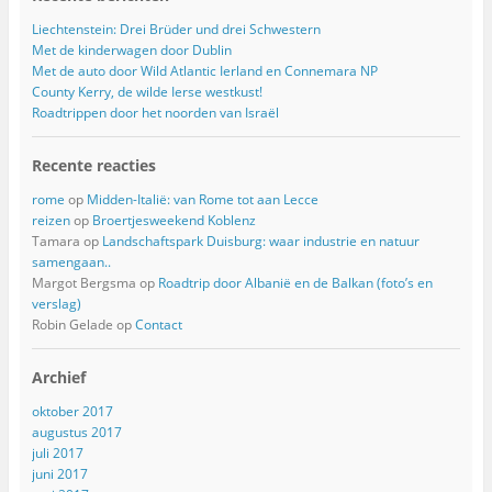
Liechtenstein: Drei Brüder und drei Schwestern
Met de kinderwagen door Dublin
Met de auto door Wild Atlantic Ierland en Connemara NP
County Kerry, de wilde Ierse westkust!
Roadtrippen door het noorden van Israël
Recente reacties
rome
op
Midden-Italië: van Rome tot aan Lecce
reizen
op
Broertjesweekend Koblenz
Tamara
op
Landschaftspark Duisburg: waar industrie en natuur
samengaan..
Margot Bergsma
op
Roadtrip door Albanië en de Balkan (foto’s en
verslag)
Robin Gelade
op
Contact
Archief
oktober 2017
augustus 2017
juli 2017
juni 2017