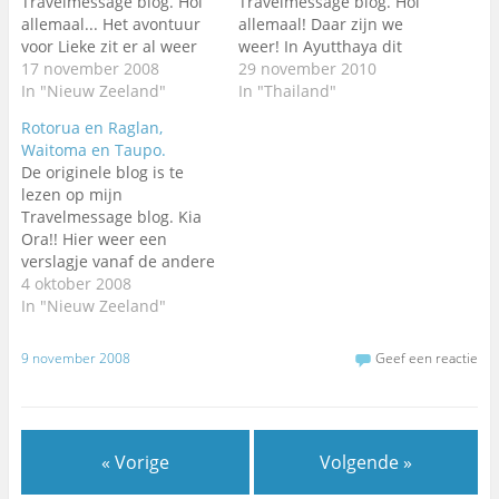
Travelmessage blog. Hoi
Travelmessage blog. Hoi
allemaal... Het avontuur
allemaal! Daar zijn we
voor Lieke zit er al weer
weer! In Ayutthaya dit
bijna op. De tijd is
17 november 2008
keer. Een van de oude
29 november 2010
omgevlogen. Zoveel
In "Nieuw Zeeland"
koningssteden in
In "Thailand"
mooie dingen gezien en
Thailand. Voor meer
Rotorua en Raglan,
beleefd, dan zijn drie
informatie:
Waitoma en Taupo.
weken ineens heel erg
http://en.wikipedia.org/wi
De originele blog is te
snel voorbij. Ook voor mij
ki/Ayutthaya_Kingdom :)
lezen op mijn
komt er een einde aan,
Vrijdag ben ik vertrokken
Travelmessage blog. Kia
maar…
uit Bangkok. Ik heb
Ora!! Hier weer een
genoten van die stad,
verslagje vanaf de andere
maar was verschrikkelijk
kant van de wereld. Na 4
4 oktober 2008
blij weg te…
nachten doorgebracht te
In "Nieuw Zeeland"
hebben in Rotorua,
hebben we nu al twee
9 november 2008
Geef een reactie
nachtjes geslapen in
Raglan. Ik heb het nog
steeds prima naar mijn
zin met…
« Vorige
Volgende »