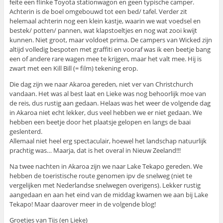
feite een flinke Toyota stationwagon en geen typische camper.
Achterin is de boel omgebouwd tot een bed/ tafel. Verder zit
helemaal achterin nog een klein kastje, waarin we wat voedsel en
bestek/ potten/ pannen, wat klapstoeltjes en nog wat zooi kwijt
kunnen. Niet groot, maar voldoet prima. De campers van Wicked zijn
altijd volledig bespoten met graffiti en vooraf was ik een beetje bang
een of andere rare wagen mee te krijgen, maar het valt mee. Hij is
zwart met een Kill Bill (= film) tekening erop.
Die dag zijn we naar Akaroa gereden, niet ver van Christchurch
vandaan. Het was al best laat en Lieke was nog behoorlijk moe van
de reis, dus rustig aan gedaan. Helaas was het weer de volgende dag
in Akaroa niet echt lekker, dus veel hebben we er niet gedaan. We
hebben een beetje door het plaatsje gelopen en langs de baai
geslenterd.
Allemaal niet heel erg spectaculair, hoewel het landschap natuurlijk
prachtig was… Maarja, dat is het overal in Nieuw Zeeland!!!
Na twee nachten in Akaroa zijn we naar Lake Tekapo gereden. We
hebben de toeristische route genomen ipv de snelweg (niet te
vergelijken met Nederlandse snelwegen overigens). Lekker rustig
aangedaan en aan het eind van de middag kwamen we aan bij Lake
Tekapo! Maar daarover meer in de volgende blog!
Groetjes van Tijs (en Lieke)