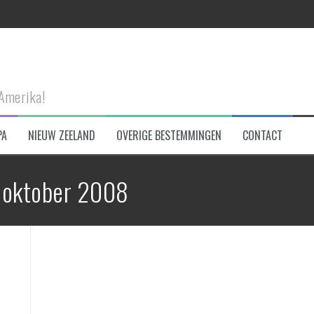
n Connemara NP
-Amerika!
PA
NIEUW ZEELAND
OVERIGE BESTEMMINGEN
CONTACT
eken!
 oktober 2008
et!
tad te bezoeken!
!