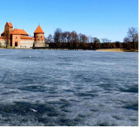
f mooiste trips met de MiTo!
 en natuur samengaan..
len