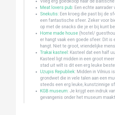
Córdoba
Vlieg erg goedkoop naar de Baltische 
Meat lovers pub
: Een echte aanrader 
Uitsteakend Salta: “welcome back to civili
Snekutis:
Een kroeg die past bij de sf
Op weg naar Atacama… of toch gewoon re
een fantastische sfeer. Zeker voor bi
op met de snacks die je er bij kunt be
Salar de Uyuni: zou’t gezichtsbedrog zijn
Home made house
(hostel/ guesthou
er hangt vaak een goede sfeer. Dit i
Sucre: Jacq op reis, zonder Tijs!
hangt. Niet te groot, vriendelijke men
Voor Pampas in de jungle (en dat vonden w
Trakai kasteel
: Kasteel dat een half uu
Kasteel ligt midden in een groot meer 
La Paz: lamafoetussen, zebra’s en een sp
stad uit wilt is dit een erg leuke bes
Daar aan de Copa… Copacabana
Uzupis Republiek
: Midden in Vilnius 
grondwet die in vele talen aan een mu
Door de Sacred Valley naar Machu Picchu
steeds een erg leuke, kunstzinnige sf
Cusco, de navel van de wereld!
KGB museum
: Je krijgt een indruk v
gevangenis onder het museum maakte
Arequipa: culinair genieten, condors & Co
Zandhappen in Huacachina