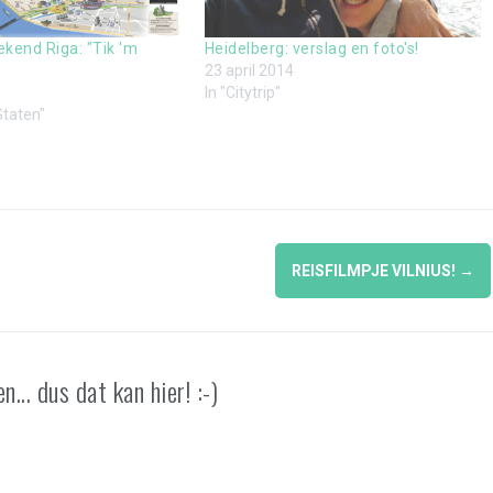
aribbean
kend Riga: "Tik 'm
Heidelberg: verslag en foto's!
23 april 2014
In "Citytrip"
Staten"
REISFILMPJE VILNIUS!
→
n... dus dat kan hier! :-)