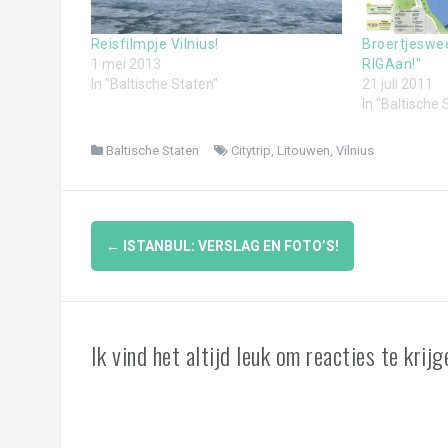
San Gil & Villa de Leyva
Tayrona National Park: afscheid van de C
Reisfilmpje Vilnius!
Broertjeswee
1 mei 2013
RIGAan!"
Genieten in kleurrijk Cartagena
In "Baltische Staten"
21 juli 2011
In "Baltische 
San Blastic Fantastic & Capurganá
Baltische Staten
Citytrip
,
Litouwen
,
Vilnius
Panama-City
Aankomst in Panama en Isla Contadora
Berichtnavigatie
De laatste dagen in Den Dungen
←
ISTANBUL: VERSLAG EN FOTO’S!
Voorpret Brazilië
Voorpret Ecuador
Ik vind het altijd leuk om reacties te krijge
Broertjesweekend Koblenz
Voorpret Paraguay
Reis in voorbereiding