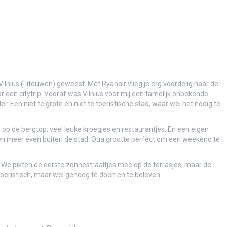
ezet
Vilnius (Litouwen) geweest. Met Ryanair vlieg je erg voordelig naar de
r een citytrip. Vooraf was Vilnius voor mij een tamelijk onbekende
 Een niet te grote en niet te toeristische stad, waar wel het nodig te
en het vliegtuig uit…
 op de bergtop, veel leuke kroegjes en restaurantjes. En een eigen
 een meer even buiten de stad. Qua grootte perfect om een weekend te
 We pikten de eerste zonnestraaltjes mee op de terrasjes, maar de
oeristisch, maar wel genoeg te doen en te beleven.
en Malbec