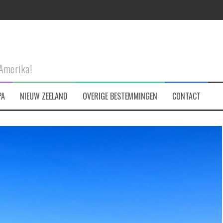
eken!
-Amerika!
et!
PA
NIEUW ZEELAND
OVERIGE BESTEMMINGEN
CONTACT
tad te bezoeken!
 are made of…