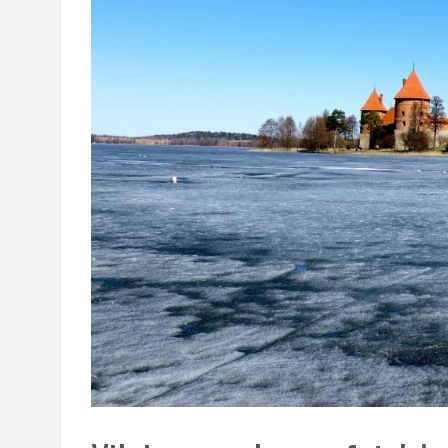
Reisfilmpje Panama!
Ciao ciao principessa! Terugblik op de vij
One day in Chicago, the Windy City!
Landschaftspark Duisburg: waar industrie
Liefs uit Londen…
Schaapjes tellen in Bristol!
Carnaval in Rio de Janeiro én Oeteldonk!
Oh Rio, Cidade Maravilhosa!
Paradijselijk Paraty (of Pa’nat’y?)
Het monster Sao Paulo
Iguazú: daar zagen we heel veel water val
Te amamos, Buenos Aires (deel 2)…