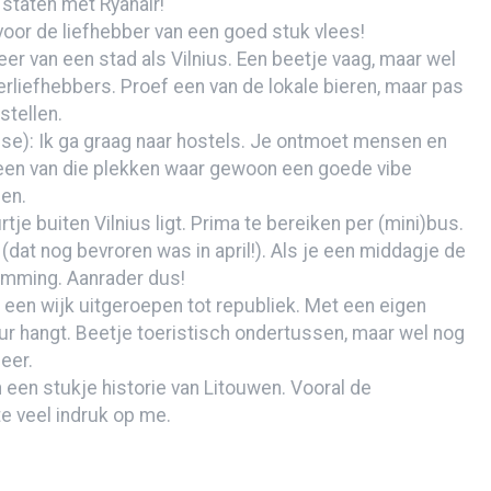
staten met Ryanair!
voor de liefhebber van een goed stuk vlees!
sation!”
eer van een stad als Vilnius. Een beetje vaag, maar wel
izen over een andere planeet?
erliefhebbers. Proef een van de lokale bieren, maar pas
stellen.
?
se): Ik ga graag naar hostels. Je ontmoet mensen en
s een van die plekken waar gewoon een goede vibe
sen.
e dol-fijn!)
rtje buiten Vilnius ligt. Prima te bereiken per (mini)bus.
(dat nog bevroren was in april!). Als je een middagje de
iderman
temming. Aanrader dus!
is een wijk uitgeroepen tot republiek. Met een eigen
ur hangt. Beetje toeristisch ondertussen, maar wel nog
eer.
an een stukje historie van Litouwen. Vooral de
 veel indruk op me.
lca Canyon