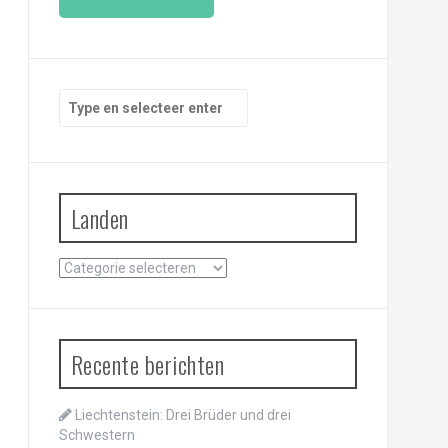
i
l
a
d
r
Zoeken
e
naar:
s
Landen
Landen
Recente berichten
Liechtenstein: Drei Brüder und drei
Schwestern