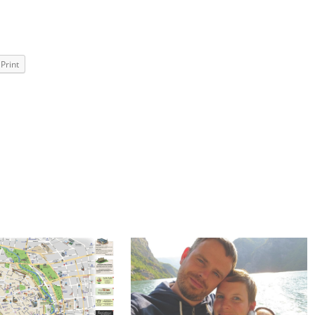
de lucht zweven
Print
nis aan Lonesome George
h
Isla San Cristóbal