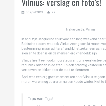
Vilnius: verslag en foto’s!
We <3 Buenos Aires, deel 1
30 april 2013
Tijs
Hoe we onze tanden in Uruguay hebben g
Puerto Madryn-guïn
Trakai castle, Vilnius
Ushuaia: niet het einde van de wereld!
In april zijn Jacqueline en ik voor een lang weekend naar 
Perito Moreno: waar we t ijs bewonderen!
Baltische staten, wat ook Vilnius zeer geschikt maakt voo
bestemming, maar achteraf vind ik het zeker een aanrader.
Patagonieuwjaar in Torres del Paine!
zien en te doen is en de mensen erg vriendelijk zijn.
Kerst in Pucón: de boom in, de vulkaan op 
Vilnius heeft een oud, mooi stadscentrum, een kasteeltje
republiek midden in de stad. En een prachtig kasteel in
Feliz navidad!
vertoeven en lekker door de stad te slenteren.
April was een erg goed moment om naar Vilnius te gaan.
Oh Valparaíso, met je ongekamde haren!
meren waren nog bevroren na een koude winter. Niet te t
Santiago with legs
Genieten met volle teugen van Mendoza 
Tips van Tijs!