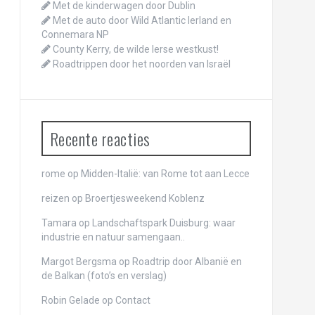
Met de kinderwagen door Dublin
Met de auto door Wild Atlantic Ierland en
Connemara NP
County Kerry, de wilde Ierse westkust!
Roadtrippen door het noorden van Israël
Recente reacties
rome
op
Midden-Italië: van Rome tot aan Lecce
reizen
op
Broertjesweekend Koblenz
Tamara op
Landschaftspark Duisburg: waar
industrie en natuur samengaan..
Margot Bergsma op
Roadtrip door Albanië en
de Balkan (foto’s en verslag)
Robin Gelade op
Contact