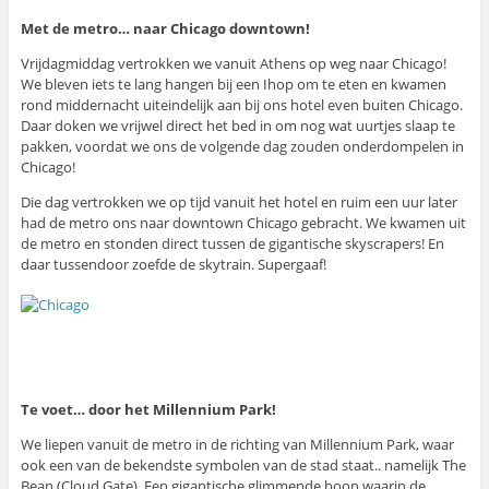
Met de metro… naar Chicago downtown!
Vrijdagmiddag vertrokken we vanuit Athens op weg naar Chicago!
We bleven iets te lang hangen bij een Ihop om te eten en kwamen
rond middernacht uiteindelijk aan bij ons hotel even buiten Chicago.
Daar doken we vrijwel direct het bed in om nog wat uurtjes slaap te
pakken, voordat we ons de volgende dag zouden onderdompelen in
Chicago!
Die dag vertrokken we op tijd vanuit het hotel en ruim een uur later
had de metro ons naar downtown Chicago gebracht. We kwamen uit
de metro en stonden direct tussen de gigantische skyscrapers! En
daar tussendoor zoefde de skytrain. Supergaaf!
Te voet… door het
Millennium Park!
We liepen vanuit de metro in de richting van Millennium Park, waar
ook een van de bekendste symbolen van de stad staat.. namelijk The
Bean (Cloud Gate). Een gigantische glimmende boon waarin de