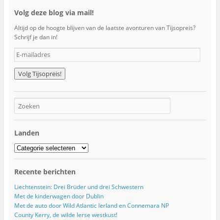
Volg deze blog via mail!
Altijd op de hoogte blijven van de laatste avonturen van Tijsopreis?
Schrijf je dan in!
E
-
m
a
i
l
a
d
r
Landen
e
s
Landen
Recente berichten
Liechtenstein: Drei Brüder und drei Schwestern
Met de kinderwagen door Dublin
Met de auto door Wild Atlantic Ierland en Connemara NP
County Kerry, de wilde Ierse westkust!