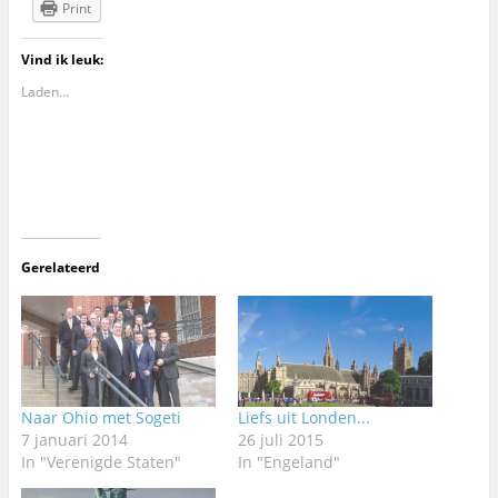
Print
Vind ik leuk:
Laden…
Gerelateerd
Naar Ohio met Sogeti
Liefs uit Londen...
7 januari 2014
26 juli 2015
In "Verenigde Staten"
In "Engeland"