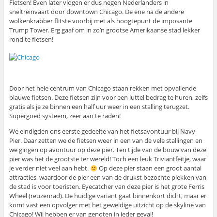
Fietsen! Even later vlogen er dus negen Nederlanders in
sneltreinvaart door downtown Chicago. De ene na de andere
wolkenkrabber flitste voorbij met als hoogtepunt de imposante
Trump Tower. Erg gaaf om in zo’n grootse Amerikaanse stad lekker
rond te fietsen!
Door het hele centrum van Chicago staan rekken met opvallende
blauwe fietsen. Deze fietsen zijn voor een luttel bedrag te huren, zelfs
gratis als je ze binnen een half uur weer in een stalling terugzet.
Supergoed systeem, zeer aan te raden!
We eindigden ons eerste gedeelte van het fietsavontuur bij Navy
Pier. Daar zetten we de fietsen weer in een van de vele stallingen en
we gingen op avontuur op deze pier. Ten tijde van de bouw van deze
pier was het de grootste ter wereld! Toch een leuk Triviantfeitje, waar
je verder niet veel aan hebt.
Op deze pier staan een groot aantal
attracties, waardoor de pier een van de drukst bezochte plekken van
de stad is voor toeristen. Eyecatcher van deze pier is het grote Ferris
Wheel (reuzenrad). De huidige variant gaat binnenkort dicht, maar er
komt vast een opvolger met het geweldige uitzicht op de skyline van
Chicago! Wij hebben er van genoten in ieder geval!