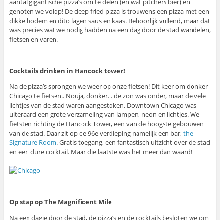
aantal gigantische pizza’s om te delen (en wat pitchers bier) en
genoten we volop! De deep fried pizza is trouwens een pizza met een
dikke bodem en dito lagen saus en kaas. Behoorlijk vullend, maar dat
was precies wat we nodig hadden na een dag door de stad wandelen,
fietsen en varen.
Cocktails drinken in Hancock tower!
Na de pizza’s sprongen we weer op onze fietsen! Dit keer om donker
Chicago te fietsen.. Nouja, donker… de zon was onder, maar de vele
lichtjes van de stad waren aangestoken. Downtown Chicago was
uiteraard een grote verzameling van lampen, neon en lichtjes. We
fietsten richting de Hancock Tower, een van de hoogste gebouwen
van de stad. Daar zit op de 96e verdieping namelijk een bar,
the
Signature Room
. Gratis toegang, een fantastisch uitzicht over de stad
en een dure cocktail. Maar die laatste was het meer dan waard!
Op stap op The Magnificent Mile
Na een dagje door de stad, de pizza’s en de cocktails besloten we om