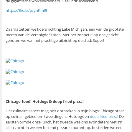
de gigantische wolkenkrabbers. Heel indrukwekkend.
https://flic.kr/p/ynKm9J
Daarna zetten we koers richting Lake Michigan, een van de grootste
meren van de Verenigde Staten. Met het zonnetje op ons gezicht
genoten we van het prachtige uitzicht op de stad. Super!
Chicago-food! Hotdogs & deep fried pizza!
Het culinaire aspect mag niet ontbreken in mijn blogs! Chicago staat
op culinair gebied om twee dingen.. Hotdogs en
deep fried pizza
! De
eerste vormde onze lunch, het tweede was ons avondeten! Met z’n
allen zochten we een bekend pizzarestaurant op, bestelden we een