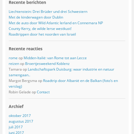
Recente berichten
Liechtenstein: Drei Brüder und drei Schwestern
Met de kinderwagen door Dublin
Met de auto door Wild Atlantic Ierland en Connemara NP
County Kerry, de wilde Ierse westkust!
Roadtrippen door het noorden van Israël
Recente reacties
rome
op
Midden-Italië: van Rome tot aan Lecce
reizen
op
Broertjesweekend Koblenz
Tamara
op
Landschaftspark Duisburg: waar industrie en natuur
samengaan..
Margot Bergsma
op
Roadtrip door Albanië en de Balkan (foto’s en
verslag)
Robin Gelade
op
Contact
Archief
oktober 2017
augustus 2017
juli 2017
juni 2017