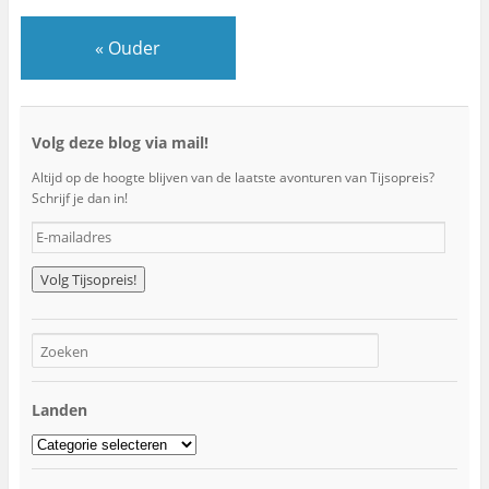
«
Ouder
Volg deze blog via mail!
Altijd op de hoogte blijven van de laatste avonturen van Tijsopreis?
Schrijf je dan in!
E
-
m
a
i
l
a
d
r
Landen
e
s
Landen