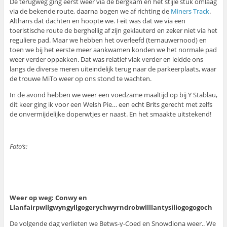
De terugweg ging eerst weer via de bergkam en het stijle stuk omlaag
via de bekende route, daarna bogen we af richting de
Miners Track
.
Althans dat dachten en hoopte we. Feit was dat we via een
toeristische route de berghellig af zijn geklauterd en zeker niet via het
reguliere pad. Maar we hebben het overleefd (ternauwernood) en
toen we bij het eerste meer aankwamen konden we het normale pad
weer verder oppakken. Dat was relatief vlak verder en leidde ons
langs de diverse meren uiteindelijk terug naar de parkeerplaats, waar
de trouwe MiTo weer op ons stond te wachten.
In de avond hebben we weer een voedzame maaltijd op bij Y Stablau,
dit keer ging ik voor een Welsh Pie… een echt Brits gerecht met zelfs
de onvermijdelijke doperwtjes er naast. En het smaakte uitstekend!
Foto’s:
Weer op weg: Conwy en
Llanfairpwllgwyngyllgogerychwyrndrobwllllantysiliogogogoch
De volgende dag verlieten we Betws-y-Coed en Snowdiona weer.. We