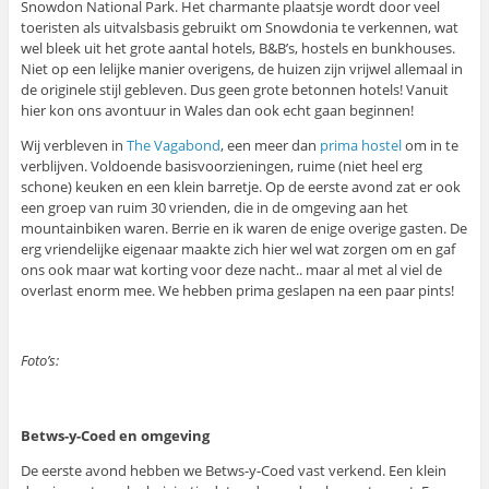
Snowdon National Park. Het charmante plaatsje wordt door veel
toeristen als uitvalsbasis gebruikt om Snowdonia te verkennen, wat
wel bleek uit het grote aantal hotels, B&B’s, hostels en bunkhouses.
Niet op een lelijke manier overigens, de huizen zijn vrijwel allemaal in
de originele stijl gebleven. Dus geen grote betonnen hotels! Vanuit
hier kon ons avontuur in Wales dan ook echt gaan beginnen!
Wij verbleven in
The Vagabond
, een meer dan
prima hostel
om in te
verblijven. Voldoende basisvoorzieningen, ruime (niet heel erg
schone) keuken en een klein barretje. Op de eerste avond zat er ook
een groep van ruim 30 vrienden, die in de omgeving aan het
mountainbiken waren. Berrie en ik waren de enige overige gasten. De
erg vriendelijke eigenaar maakte zich hier wel wat zorgen om en gaf
ons ook maar wat korting voor deze nacht.. maar al met al viel de
overlast enorm mee. We hebben prima geslapen na een paar pints!
Foto’s:
Betws-y-Coed en omgeving
De eerste avond hebben we Betws-y-Coed vast verkend. Een klein