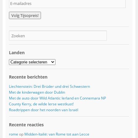
E
-
m
a
i
l
a
d
r
Landen
e
s
Landen
Recente berichten
Liechtenstein: Drei Brüder und drei Schwestern
Met de kinderwagen door Dublin
Met de auto door Wild Atlantic Ierland en Connemara NP
County Kerry, de wilde Ierse westkust!
Roadtrippen door het noorden van Israël
Recente reacties
rome
op
Midden-Italië: van Rome tot aan Lecce