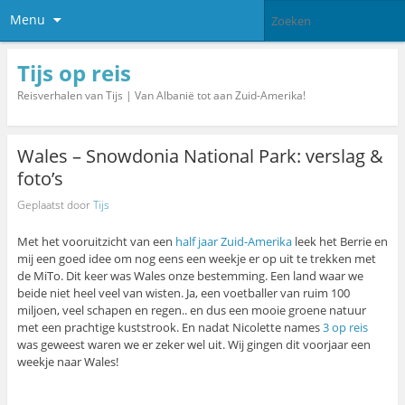
Menu
Tijs op reis
Reisverhalen van Tijs | Van Albanië tot aan Zuid-Amerika!
Wales – Snowdonia National Park: verslag &
foto’s
Geplaatst door
Tijs
Met het vooruitzicht van een
half jaar Zuid-Amerika
leek het Berrie en
mij een goed idee om nog eens een weekje er op uit te trekken met
de MiTo. Dit keer was Wales onze bestemming. Een land waar we
beide niet heel veel van wisten. Ja, een voetballer van ruim 100
miljoen, veel schapen en regen.. en dus een mooie groene natuur
met een prachtige kuststrook. En nadat Nicolette names
3 op reis
was geweest waren we er zeker wel uit. Wij gingen dit voorjaar een
weekje naar Wales!