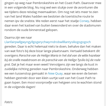
gingen op weg naar Pembrokeshire en het Coast Path. Daarover mee
in een volgende blog. Nu nog wel een stukje over de avonturen die
we tijdens deze reisdag meemaakten. Om nog net iets meer te zien
van het land Wales hadden we besloten de toeristische route te
nemen ipv de snelste. We reden eerst naar het stadje
Conwy
, hebben
daar even het kasteel van buiten bewonderd en over de stadsmuren
rondom de oude binnenstad gelopen.
Daarna zijn we naar
Llanfairpwllgwyngyllgogerychwyrndrobwllllantysiliogogogoch
gereden. Daar is echt helemaal niets te doen, behalve dan het maken
van wat foto’s bij deze bizar lange plaatsnaam. Vertaald betekent dit
overigens
Parochie van de Heilige Maria in het dal van de witte hazelaar
bij de snelle maalstroom en de parochie van de Heilige Tysilio bij de rode
grot.
Dat je het maar even weet! Vervolgens zijn we langs de kust in
zuidelijke richting gereden naar Pembrokeshire. Onderweg hebben
we een tussenstop gemaakt in
New Quay
, waar we even de benen
hebben gestrekt door een klein uurtje vast van het Coast Path te
gaan lopen. Een mooi voorproefje van hetgeen ons te wachten stond
in de volgende dagen!
Foto’s: