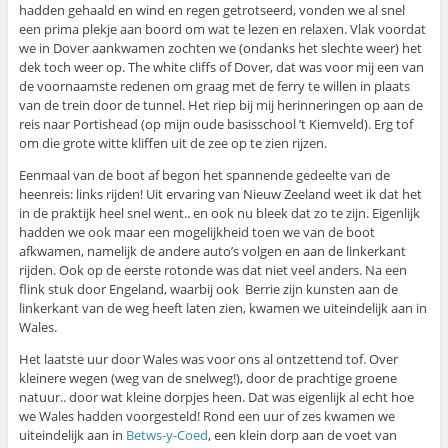
hadden gehaald en wind en regen getrotseerd, vonden we al snel
een prima plekje aan boord om wat te lezen en relaxen. Vlak voordat
we in Dover aankwamen zochten we (ondanks het slechte weer) het
dek toch weer op. The white cliffs of Dover, dat was voor mij een van
de voornaamste redenen om graag met de ferry te willen in plaats
van de trein door de tunnel. Het riep bij mij herinneringen op aan de
reis naar Portishead (op mijn oude basisschool ’t Kiemveld). Erg tof
om die grote witte kliffen uit de zee op te zien rijzen.
Eenmaal van de boot af begon het spannende gedeelte van de
heenreis: links rijden! Uit ervaring van Nieuw Zeeland weet ik dat het
in de praktijk heel snel went.. en ook nu bleek dat zo te zijn. Eigenlijk
hadden we ook maar een mogelijkheid toen we van de boot
afkwamen, namelijk de andere auto’s volgen en aan de linkerkant
rijden. Ook op de eerste rotonde was dat niet veel anders. Na een
flink stuk door Engeland, waarbij ook Berrie zijn kunsten aan de
linkerkant van de weg heeft laten zien, kwamen we uiteindelijk aan in
Wales.
Het laatste uur door Wales was voor ons al ontzettend tof. Over
kleinere wegen (weg van de snelweg!), door de prachtige groene
natuur.. door wat kleine dorpjes heen. Dat was eigenlijk al echt hoe
we Wales hadden voorgesteld! Rond een uur of zes kwamen we
uiteindelijk aan in
Betws-y-Coed
, een klein dorp aan de voet van