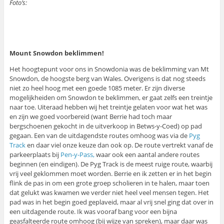
Foto’s:
Mount Snowdon beklimmen!
Het hoogtepunt voor ons in Snowdonia was de beklimming van Mt
Snowdon, de hoogste berg van Wales. Overigens is dat nog steeds
niet zo heel hoog met een goede 1085 meter. Er zijn diverse
mogelijkheiden om Snowdon te beklimmen, er gaat zelfs een treintje
naar toe. Uiteraad hebben wij het treintje gelaten voor wat het was
en zijn we goed voorbereid (want Berrie had toch maar
bergschoenen gekocht in de uitverkoop in Betws-y-Coed) op pad
gegaan. Een van de uitdagendste routes omhoog was via de
Pyg
Track
en daar viel onze keuze dan ook op. De route vertrekt vanaf de
parkeerplaats bij
Pen-y-Pass,
waar ook een aantal andere routes
beginnen (en eindigen). De Pyg Track is de meest ruige route, waarbij
vrij veel geklommen moet worden. Berrie en ik zetten er in het begin
flink de pas in om een grote groep scholieren in te halen, maar toen
dat gelukt was kwamen we verder niet heel veel mensen tegen. Het
pad was in het begin goed geplaveid, maar al vrij snel ging dat over in
een uitdagende route. Ik was vooraf bang voor een bijna
geasfalteerde route omhoog (bij wijze van spreken), maar daar was