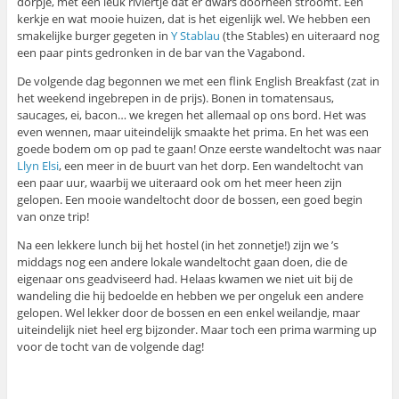
dorpje, met een leuk riviertje dat er dwars doorheen stroomt. Een
kerkje en wat mooie huizen, dat is het eigenlijk wel. We hebben een
smakelijke burger gegeten in
Y Stablau
(the Stables) en uiteraard nog
een paar pints gedronken in de bar van the Vagabond.
De volgende dag begonnen we met een flink English Breakfast (zat in
het weekend ingebrepen in de prijs). Bonen in tomatensaus,
saucages, ei, bacon… we kregen het allemaal op ons bord. Het was
even wennen, maar uiteindelijk smaakte het prima. En het was een
goede bodem om op pad te gaan! Onze eerste wandeltocht was naar
Llyn Elsi
, een meer in de buurt van het dorp. Een wandeltocht van
een paar uur, waarbij we uiteraard ook om het meer heen zijn
gelopen. Een mooie wandeltocht door de bossen, een goed begin
van onze trip!
Na een lekkere lunch bij het hostel (in het zonnetje!) zijn we ’s
middags nog een andere lokale wandeltocht gaan doen, die de
eigenaar ons geadviseerd had. Helaas kwamen we niet uit bij de
wandeling die hij bedoelde en hebben we per ongeluk een andere
gelopen. Wel lekker door de bossen en een enkel weilandje, maar
uiteindelijk niet heel erg bijzonder. Maar toch een prima warming up
voor de tocht van de volgende dag!