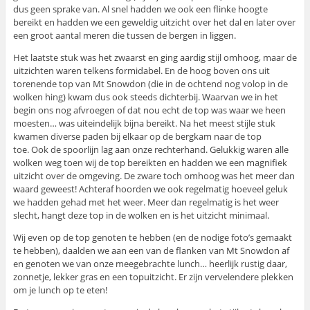
dus geen sprake van. Al snel hadden we ook een flinke hoogte
bereikt en hadden we een geweldig uitzicht over het dal en later over
een groot aantal meren die tussen de bergen in liggen.
Het laatste stuk was het zwaarst en ging aardig stijl omhoog, maar de
uitzichten waren telkens formidabel. En de hoog boven ons uit
torenende top van Mt Snowdon (die in de ochtend nog volop in de
wolken hing) kwam dus ook steeds dichterbij. Waarvan we in het
begin ons nog afvroegen of dat nou echt de top was waar we heen
moesten… was uiteindelijk bijna bereikt. Na het meest stijle stuk
kwamen diverse paden bij elkaar op de bergkam naar de top
toe. Ook de spoorlijn lag aan onze rechterhand. Gelukkig waren alle
wolken weg toen wij de top bereikten en hadden we een magnifiek
uitzicht over de omgeving. De zware toch omhoog was het meer dan
waard geweest! Achteraf hoorden we ook regelmatig hoeveel geluk
we hadden gehad met het weer. Meer dan regelmatig is het weer
slecht, hangt deze top in de wolken en is het uitzicht minimaal.
Wij even op de top genoten te hebben (en de nodige foto’s gemaakt
te hebben), daalden we aan een van de flanken van Mt Snowdon af
en genoten we van onze meegebrachte lunch… heerlijk rustig daar,
zonnetje, lekker gras en een topuitzicht. Er zijn vervelendere plekken
om je lunch op te eten!