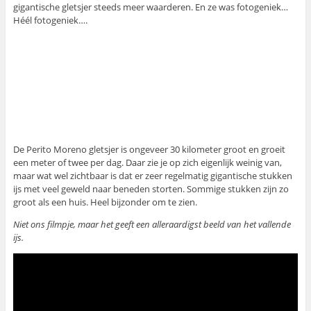
gigantische gletsjer steeds meer waarderen. En ze was fotogeniek…
Héél fotogeniek….
De Perito Moreno gletsjer is ongeveer 30 kilometer groot en groeit
een meter of twee per dag. Daar zie je op zich eigenlijk weinig van,
maar wat wel zichtbaar is dat er zeer regelmatig gigantische stukken
ijs met veel geweld naar beneden storten. Sommige stukken zijn zo
groot als een huis. Heel bijzonder om te zien.
Niet ons filmpje, maar het geeft een alleraardigst beeld van het vallende
ijs.