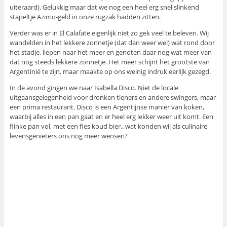
uiteraard). Gelukkig maar dat we nog een heel erg snel slinkend
stapeltje Azimo-geld in onze rugzak hadden zitten.
Verder was er in El Calafate eigenlijk niet zo gek veel te beleven. Wij
wandelden in het lekkere zonnetje (dat dan weer wel) wat rond door
het stadje, liepen naar het meer en genoten daar nog wat meer van
dat nog steeds lekkere zonnetje. Het meer schijnt het grootste van
Argentinië te zijn, maar maakte op ons weinig indruk eerlijk gezegd.
In de avond gingen we naar Isabella Disco. Niet de locale
uitgaansgelegenheid voor dronken tieners en andere swingers, maar
een prima restaurant. Disco is een Argentijnse manier van koken,
waarbij alles in een pan gaat en er heel erg lekker weer uit komt. Een
flinke pan vol, met een fles koud bier.. wat konden wij als culinaire
levensgenieters ons nog meer wensen?