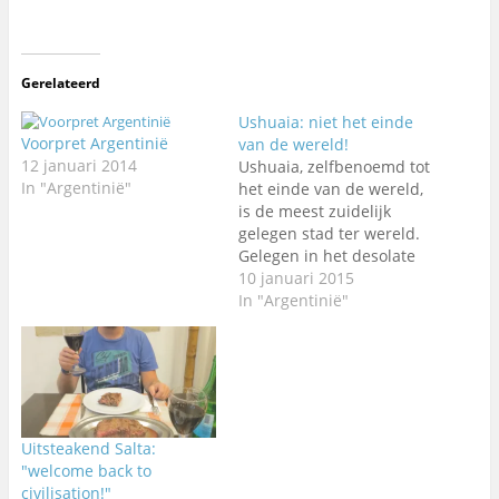
Gerelateerd
Ushuaia: niet het einde
Voorpret Argentinië
van de wereld!
12 januari 2014
Ushuaia, zelfbenoemd tot
In "Argentinië"
het einde van de wereld,
is de meest zuidelijk
gelegen stad ter wereld.
Gelegen in het desolate
vuurland, omringd door
10 januari 2015
de besneeuwde uitlopers
In "Argentinië"
van de Andes, aan het
Beagle kanaal waar de
Atlantische en Pacifische
oceaan bij elkaar komen.
Tevens het vertrekpunt
voor cruises naar
Uitsteakend Salta:
Antarctica. Voor…
"welcome back to
civilisation!"