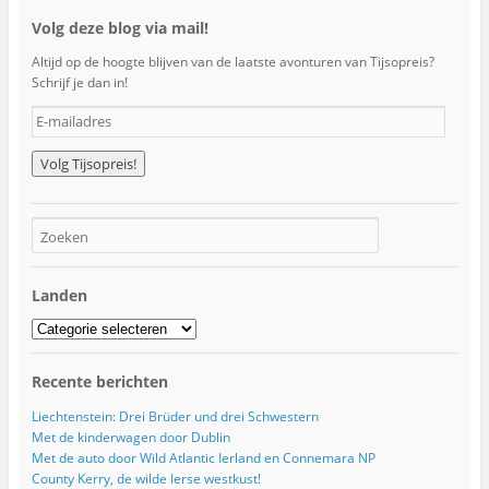
Volg deze blog via mail!
Altijd op de hoogte blijven van de laatste avonturen van Tijsopreis?
Schrijf je dan in!
E
-
m
a
i
l
a
d
r
Landen
e
s
Landen
Recente berichten
Liechtenstein: Drei Brüder und drei Schwestern
Met de kinderwagen door Dublin
Met de auto door Wild Atlantic Ierland en Connemara NP
County Kerry, de wilde Ierse westkust!